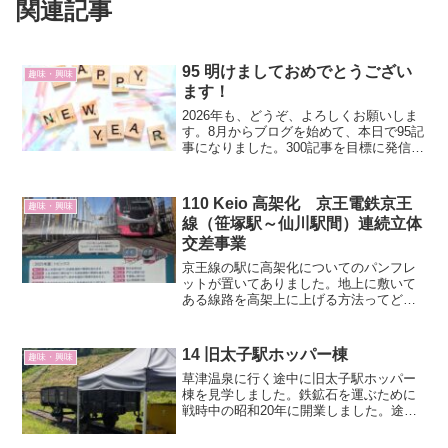
関連記事
95 明けましておめでとうござい
趣味・興味
ます！
2026年も、どうぞ、よろしくお願いしま
す。8月からブログを始めて、本日で95記
事になりました。300記事を目標に発信し
ていきます。
110 Keio 高架化 京王電鉄京王
趣味・興味
線（笹塚駅～仙川駅間）連続立体
交差事業
京王線の駅に高架化についてのパンフレ
ットが置いてありました。地上に敷いて
ある線路を高架上に上げる方法ってどう
なっているのかを知ることができまし
た。基本的な工事順序は次の通りです。
14 旧太子駅ホッパー棟
趣味・興味
草津温泉に行く途中に旧太子駅ホッパー
棟を見学しました。鉄鉱石を運ぶために
戦時中の昭和20年に開業しました。途
中、鉄鉱石だけではなくて、旅客も運び
ましたが、群馬鉄山が昭和41年に閉山