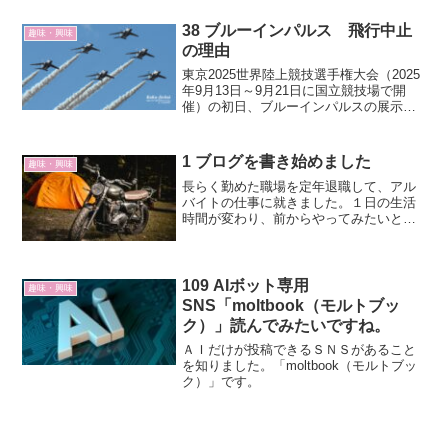
し、昭和46年に太子線は廃線を迎えまし
た。その始発駅が旧太子...
38 ブルーインパルス 飛行中止
趣味・興味
の理由
東京2025世界陸上競技選手権大会（2025
年9月13日～9月21日に国立競技場で開
催）の初日、ブルーインパルスの展示飛
行が予定されていましたが、中止となり
ました。どうしてでしょうか？飛行がで
きない理由防衛省航空自衛隊によると、
1 ブログを書き始めました
趣味・興味
航空機の安全...
長らく勤めた職場を定年退職して、アル
バイトの仕事に就きました。１日の生活
時間が変わり、前からやってみたいと思
っていたブログに挑戦することにしまし
た。バイク、キャンプ、自転車、水泳、
登山、子育て、読書、リベシティ、お薦
めアイテム、健康、父から...
109 AIボット専用
趣味・興味
SNS「moltbook（モルトブッ
ク）」読んでみたいですね。
ＡＩだけが投稿できるＳＮＳがあること
を知りました。「moltbook（モルトブッ
ク）」です。