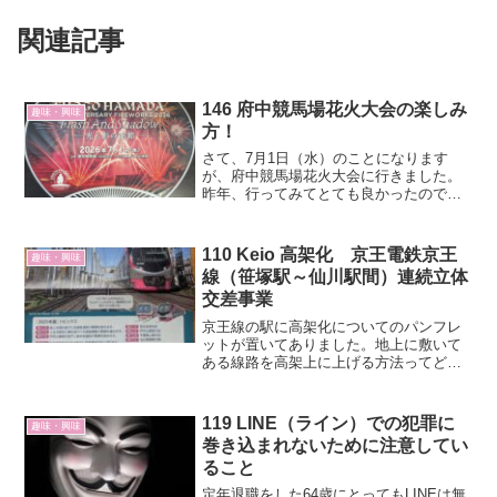
関連記事
146 府中競馬場花火大会の楽しみ
趣味・興味
方！
さて、7月1日（水）のことになります
が、府中競馬場花火大会に行きました。
昨年、行ってみてとても良かったので連
続になります。そこでわかったこの花火
大会の楽しみ方をお伝えします。この花
火大会の特徴は、花火に合わせてガンガ
110 Keio 高架化 京王電鉄京王
趣味・興味
ンと音楽が流れることです。曲に合わせ
線（笹塚駅～仙川駅間）連続立体
てタイミングよく打ち上げられるので、
交差事業
好きなアーチストであれば花火とコンサ
ートの両方を楽しんだ感じにもなりま
京王線の駅に高架化についてのパンフレ
す。
ットが置いてありました。地上に敷いて
ある線路を高架上に上げる方法ってどう
なっているのかを知ることができまし
た。基本的な工事順序は次の通りです。
119 LINE（ライン）での犯罪に
趣味・興味
巻き込まれないために注意してい
ること
定年退職をした64歳にとってもLINEは無