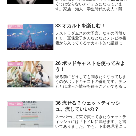
くてはならないアイテムになっていま
す。家族・知人・学生時代の友人・隣人
等々とのメールや画像のやり取りがメイ
ンです。他に音声通話、ときにはビデオ
通話も使っています。これらが無料で使
33 オカルトを楽しむ！
趣味・興味
用できるので重宝しています。
ノストラダムスの大予言、なぞの円盤Ｕ
ＦＯ、冝保愛子さんなどなどテレビや書
籍から入ってくるオカルト的な話題にわ
くわくしてきました。今も月刊ムーを読
んだり、ポッドキャストを聞いたりし
て、ホントかなあ？と楽しんでいます。
ノストラダムスの大予言「1...
26 ポッドキャストを使ってみよ
趣味・興味
う！
寝る前にどうしても聞きたくなってしま
うのがポッドキャストの番組です。テレ
ビとは違った情報を得ることができるか
らです。amazon music私はポッドキャス
トを聞くときに、これを使っています。
Amazonプライム会員（年会費5,900円）
36 流せる？ウェットティッシ
趣味・興味
の...
ュ。流していいの？
スーパーにて束で買ってきたウェットテ
ィッシュには「トイレに流せます」と書
いてありました。でも、下水処理場に負
荷をかけるのではないかと思いました。