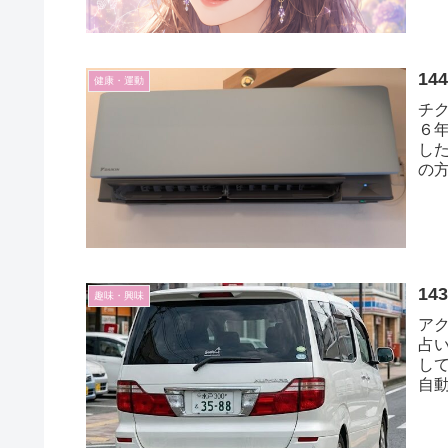
1
健康・運動
チ
６
し
の
が、
1
趣味・興味
ア
占
して
自
うで