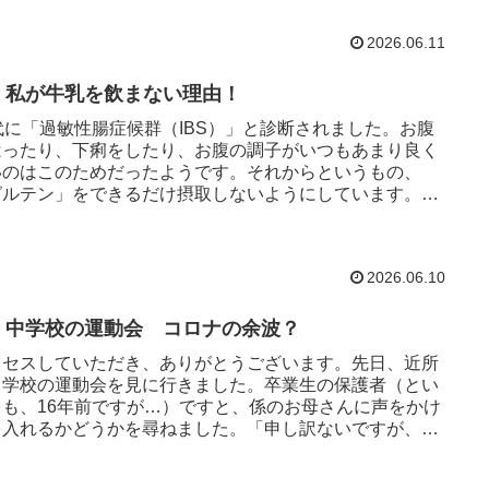
2026.06.11
42 私が牛乳を飲まない理由！
代に「過敏性腸症候群（IBS）」と診断されました。お腹
はったり、下痢をしたり、お腹の調子がいつもあまり良く
いのはこのためだったようです。それからというもの、
グルテン」をできるだけ摂取しないようにしています。い
ゆる小麦で作られている食品ですね。でも、ラーメンもう
んも小麦食品大好きなので、「絶つ」まではいきません。
にかく、連続で食べるようなことはしないようにしている
2026.06.10
度です。
41 中学校の運動会 コロナの余波？
クセスしていただき、ありがとうございます。先日、近所
中学校の運動会を見に行きました。卒業生の保護者（とい
ても、16年前ですが…）ですと、係のお母さんに声をかけ
、入れるかどうかを尋ねました。「申し訳ないですが、保
のみです。入れませ...