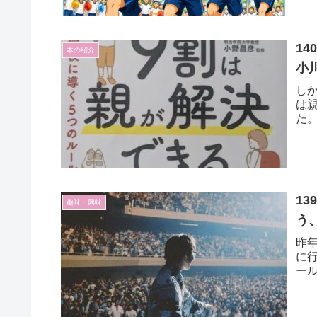
1
本の紹介
小
し
は
た
1
趣味・興味
う
昨
に
ー