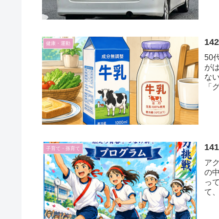
1
健康・運動
50
が
な
「
わ
ど
と
程
1
子育て・孫育て
ア
の
っ
て
護者