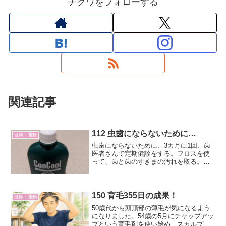
チクワをフォローする
関連記事
112 虫歯にならないために…
健康・運動
虫歯にならないために、3カ月に1回、歯
医者さんで定期健診をする。フロスを使
って、歯と歯のすきまの汚れを取る。そ
して、コンクールＦを使って、口内の消
毒をする。
150 育毛355日の成果！
健康・運動
50歳代から頭頂部の薄毛が気になるよう
になりました。54歳の5月にチャップアッ
プという育毛剤を使い始め、スカルプ