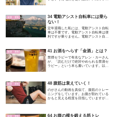
Ｄ、イクオスＥＸプラス、50の恵エイジ
ング髪ふんわり、ニューモ、夢見髪と63
歳まで10年間育毛をしてきました。よく
ヘッドマッサージしたなあ。昨年7月に越
34 電動アシスト自転車には乗ら
健康・運動
野晋さんのYouTubeに出会いました。
ない！
「シンプルメンズケア」というサイトで
定年退職した私には、電動アシスト自転
す。あれから355日経ちました。
車は不要です。電動アシスト自転車は便
利ですが乗りません。電動アシスト自転
車は素晴らしい数年前、旅先で駅前のレ
ンタサイクルへ行ったところ電動アシス
ト自転車を勧められました。勧められた
41 お酒をへらす「金酒」とは？
健康・運動
とおりに借りて乗りました...
禁煙セラピーで有名なアレン・カーさん
が、「読むだけで絶対やめられる禁酒セ
ラピー」という本も書いています。以前
に読んでトライしましたが失敗しまし
た。お酒は体に悪いいまさら言うことで
はありませんが、お酒は健康を害する可
能性のあるものです。適量な...
48 腹筋は衰えていく！
健康・運動
のがさんの動画を真似て、腹筋のトレー
ニングをしています。お腹が割れている
かもと見える程度を目指していますが、
苦しいです。
64 お腹の横を鍛える筋トレ
健康・運動