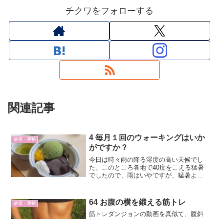
チクワをフォローする
関連記事
4 毎月１回のウォーキングはいか
健康・運動
がですか？
今日は時々雨の降る湿度の高い天候でし
た。このところ各地で40度をこえる猛暑
でしたので、雨はいやですが、猛暑より
良かったかなと思います。と言いますの
も、毎月1回、健康のため、仲間づくりの
ためウォーキングをしていて、今日がそ
64 お腹の横を鍛える筋トレ
健康・運動
の日だったからです。...
筋トレダンジョンの動画を真似て、腹斜