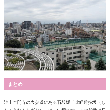
まとめ
池上本門寺の表参道にある石段坂「此経難持坂（し