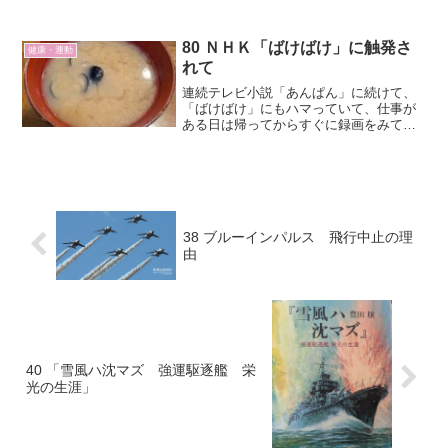
日で２回目。ようやく1,000円分使いまし
た。ＩＣカードを使っているのは300円分
お得だからです。夏季（6～9月）は時間
80 ＮＨＫ「ばけばけ」に触発さ
健康・運動
制にな...
れて
連続テレビ小説「あんぱん」に続けて、
「ばけばけ」にもハマっていて、仕事が
ある日は帰ってからすぐに録画をみて楽
しむ生活をしています。松江を舞台にし
ていて、シジミ汁が毎食のように膳に並
んでいます。ドラマでは宍道湖産のシジ
ミを使ってシジミ汁を作っているという
話も聞いておりましたので、我が家でも
シジミの味噌汁を作ってもらうことにし
38 ブルーインパルス 飛行中止の理
ました。
由
40 「雪風ハ沈マズ 強運駆逐艦 栄
光の生涯」