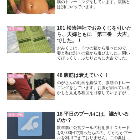
筋のトレーニングをしています。腹筋と
は別にやっています。
101 松陰神社でおみくじを引いた
健康・運動
ら、夫婦ともに「第三番 大吉」
でした。！
おみくじは、３つの箱から選べたので、
妻と私は別々の箱から選びました。開い
てびっくり、ふたりともに大吉でした。
48 腹筋は衰えていく！
健康・運動
のがさんの動画を真似て、腹筋のトレー
ニングをしています。お腹が割れている
かもと見える程度を目指していますが、
苦しいです。
18 平日のプールには、誰がいる
健康・運動
のか？
数年前に公営プールの利用券ＩＣカード
を3,000円で買ったものの、なかなかプー
ルを利用できておりません。この夏は今