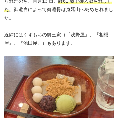
られたのち、同月13 日、
齢61 歳で御入滅されまし
た
。御遺言によって御遺骨は身延山へ納められまし
た。
近隣にはくずもちの御三家（『浅野屋』、『相模
屋』、『池田屋』）もあります。