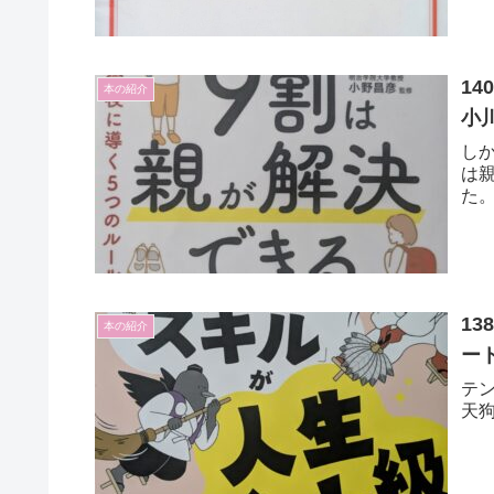
1
本の紹介
小
し
は
た
1
本の紹介
ー
テ
天