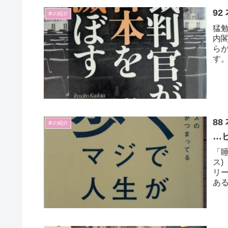
9
本の紹介
猛
内
ら
す
8
本の紹介
…
「
ス
リ
あ
大
だ