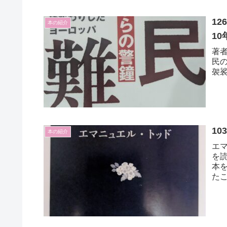
1
本の紹介
1
著
民
袈
1
本の紹介
エ
を
本
た