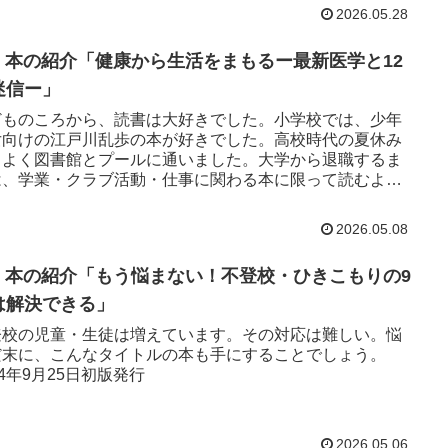
2026.05.28
33 本の紹介「健康から生活をまもるー最新医学と12
迷信ー」
どものころから、読書は大好きでした。小学校では、少年
女向けの江戸川乱歩の本が好きでした。高校時代の夏休み
、よく図書館とプールに通いました。大学から退職するま
は、学業・クラブ活動・仕事に関わる本に限って読むよう
なりました。そして、今は時間がありますので、関心のあ
本を読めるようになりました。
2026.05.08
31 本の紹介「もう悩まない！不登校・ひきこもりの9
は解決できる」
登校の児童・生徒は増えています。その対応は難しい。悩
だ末に、こんなタイトルの本も手にすることでしょう。
24年9月25日初版発行
2026.05.06