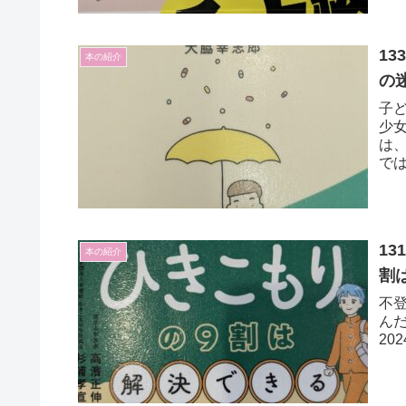
1
本の紹介
の
子
少
は
で
に
る
1
本の紹介
割
不
ん
20