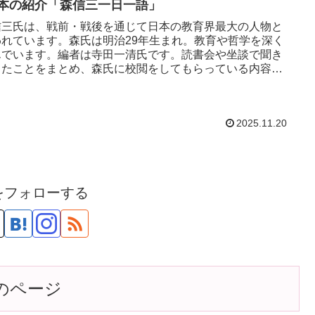
3 本の紹介「森信三一日一語」
信三氏は、戦前・戦後を通じて日本の教育界最大の人物と
われています。森氏は明治29年生まれ。教育や哲学を深く
んでいます。編者は寺田一清氏です。読書会や坐談で聞き
ったことをまとめ、森氏に校閲をしてもらっている内容で
。
2025.11.20
をフォローする
のページ