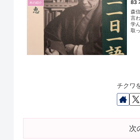
8
本の紹介
森
言
学
取
す
チクワ
次