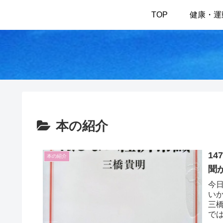
TOP
健康・運
本の紹介
1
本の紹介
聞
今
い
三
で