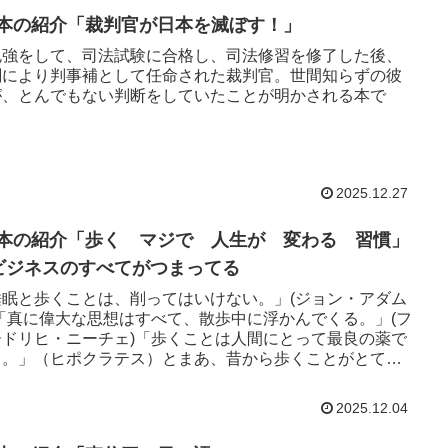
2 本の紹介「裁判官が日本を滅ぼす！」
勉強をして、司法試験に合格し、司法修習を修了した後、
閣により判事補として任命された裁判官。世間知らずの彼
が、とんでもない判断をしていたことが明かされる本で
。
2025.12.27
8 本の紹介「歩く マジで 人生が 変わる 習慣」
ビジネスのすべてがつまってる
睡眠と歩くことは、削ってはいけない。」(ジョン・アダム
)「真に偉大な思想はすべて、散歩中に浮かんでくる。」(フ
ードリヒ・ニーチェ)「歩くことは人間にとって最良の薬で
る。」（ヒポクラテス）とまあ、昔から歩くことがとても
事だとおっしゃっている偉人がいます。それを「その通り
」と思わせる本です。面白い本です。
2025.12.04