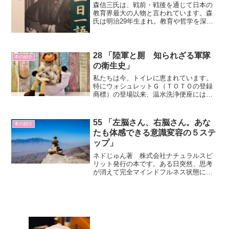
森信三氏は、戦前・戦後を通じて日本の
教育界最大の人物と言われています。森
氏は明治29年生まれ。教育や哲学を深く
学んでいます。編者は寺田一清氏です。
読書会や坐談で聞き取ったことをまと
め、森氏に校閲をしてもらっている内容
です。
28 「陸軍と厠 知られざる軍隊
本の紹介
の衛生史」
私たちは今、トイレに恵まれています。
特にウォシュレットＧ（ＴＯＴＯの登録
商標）の登場以来、温水洗浄便座にはお
世話になっています。清潔さでは世界ト
ップクラスの生活をさせてもらっている
のだと思います。しかし、難民キャンプ
55 「左脳さん、右脳さん。あな
本の紹介
とか戦場では不衛生なトイ...
たも体感できる意識変容の５ステ
ップ」
ネドじゅん著 株式会社ナチュラルスピ
リット発行の本です。ある日突然、思考
が消えて完全マインドフルネス状態にな
ったネドじゅんさんが教えてくれる意識
変容のための５ステップが書かれていま
す。