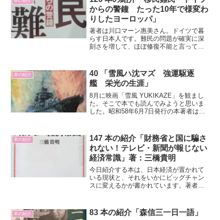
本の紹介
からの警鐘 たった10年で様変わ
りしたヨーロッパ」
著者は川口マーン惠美さん。ドイツで暮
らす日本人です。難民の問題が確実に深
刻さを増して、ほぼ修復不能と言って大
袈裟ではないと感じているそうです。
40 「雪風ハ沈マズ 強運駆逐
本の紹介
艦 栄光の生涯」
8月に映画「雪風 YUKIKAZE」を観まし
た。そこで本でも読んでみようと思いま
した。昭和58年6月7日発行の本著者は豊
田穣さんです。海軍の軍人でもあり、戦
史を詳しく調べて、書かれていました。
雪風が参加した作戦を網羅していますの
147 本の紹介「財務省と国に騙さ
本の紹介
で、読み応え...
れない！テレビ・新聞が報じない
経済常識」著：三橋貴明
今日紹介する本は、日本経済が置かれて
いる現状と、それをいかにビッグチャン
スに変えるかが書かれています。著者は
三橋貴明氏です。第一章 消費税は消費
者が払っているわけではない。
83 本の紹介「森信三一日一語」
本の紹介