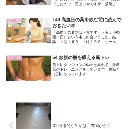
でしたので、雨はいやですが、猛暑より
良かったかなと思います。と言いますの
も、毎月1回、健康のため、仲間づくりの
ためウォーキングをしていて、今日がそ
149 高血圧の薬を飲む前に読んで
健康・運動
の日だったからです。...
おきたい本
「高血圧の９割は正常です」（著：小櫛
陽一氏）という本に出合いました。結
論 上は１６０ 下は１００ なーん
だ、やっぱり私はまだ薬のお世話にはな
らないで良いでした。
64 お腹の横を鍛える筋トレ
健康・運動
筋トレダンジョンの動画を真似て、腹斜
筋のトレーニングをしています。腹筋と
は別にやっています。
31 健康的な生活は、玄関から！