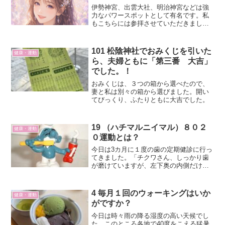
伊勢神宮、出雲大社、明治神宮などは強
力なパワースポットとして有名です。私
もこちらには参拝させていただきまし
た。こういった有名な神社ではありませ
んが、人気占い師の赤井カラス氏が推薦
する神社があります。
101 松陰神社でおみくじを引いた
健康・運動
ら、夫婦ともに「第三番 大吉」
でした。！
おみくじは、３つの箱から選べたので、
妻と私は別々の箱から選びました。開い
てびっくり、ふたりともに大吉でした。
19 （ハチマルニイマル）８０２
健康・運動
０運動とは？
今日は3カ月に１度の歯の定期健診に行っ
てきました。「チクワさん、しっかり歯
が磨けていますが、左下奥の内側だけ磨
けてなかったので、意識して磨いてくだ
さいね。」と褒められました。よし
っ！！私の歯は上顎（じょうがく）が12
4 毎月１回のウォーキングはいか
健康・運動
本、下顎（かがく）が13...
がですか？
今日は時々雨の降る湿度の高い天候でし
た。このところ各地で40度をこえる猛暑