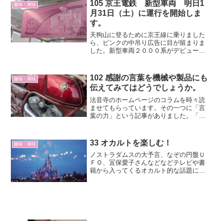
105 京王電鉄 新型車両 明日1
趣味・興味
月31日（土）に運行を開始しま
す。
天狗山に登るために京王線に乗りました
ら、ピンクの中吊り広告に目が留まりま
した。新型車両２０００系がデビューす
るそうです。よくみると大型フリースペ
ースのある車両が繋げられているではな
いですか。車椅子の方やベビーカーの方
102 感謝の言葉を機械や製品にも
趣味・興味
が、とても乗りやすそうな...
伝えてみてはどうでしょうか。
法音寺のホームページのコラムを時々読
ませてもらっています。その一つに「言
葉の力」という記事がありました。「言
葉の力、思いの力は偉大です。」という
主旨の内容です。
33 オカルトを楽しむ！
趣味・興味
ノストラダムスの大予言、なぞの円盤Ｕ
ＦＯ、冝保愛子さんなどなどテレビや書
籍から入ってくるオカルト的な話題にわ
くわくしてきました。今も月刊ムーを読
んだり、ポッドキャストを聞いたりし
て、ホントかなあ？と楽しんでいます。
ノストラダムスの大予言「1...