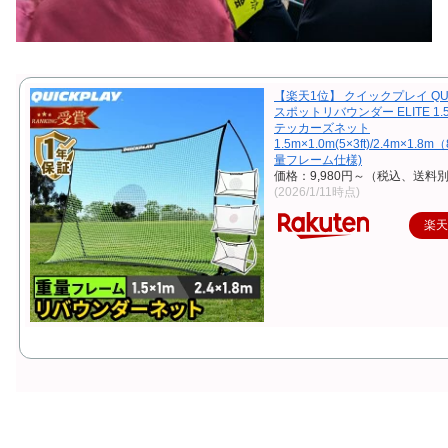
【楽天1位】 クイックプレイ QUI
スポットリバウンダー ELITE 1.5
テッカーズネット
1.5m×1.0m(5×3ft)/2.4m×1.8m（
量フレーム仕様)
価格：9,980円～（税込、送料別
(2026/1/11時点)
楽