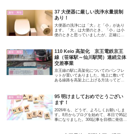
37 大便器に厳しい洗浄水量規制
趣味・興味
あり！
大便器の洗浄には「大」と「小」があり
ます。「大」は大便のとき、「小」は小
便のときと思っていましたが、正確には
「大」は流す固形物が多い時、「小」は
流す固形物が少ない時ということになり
ます。「小」はいつ使うのか？流す固形
110 Keio 高架化 京王電鉄京王
趣味・興味
物が少ないというのは小便...
線（笹塚駅～仙川駅間）連続立体
交差事業
京王線の駅に高架化についてのパンフレ
ットが置いてありました。地上に敷いて
ある線路を高架上に上げる方法ってどう
なっているのかを知ることができまし
た。基本的な工事順序は次の通りです。
95 明けましておめでとうござい
趣味・興味
ます！
2026年も、どうぞ、よろしくお願いしま
す。8月からブログを始めて、本日で95記
事になりました。300記事を目標に発信し
ていきます。