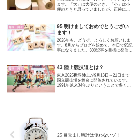
ます。「大」は大便のとき、「小」は小
便のときと思っていましたが、正確には
「大」は流す固形物が多い時、「小」は
流す固形物が少ない時ということになり
ます。「小」はいつ使うのか？流す固形
95 明けましておめでとうござい
趣味・興味
物が少ないというのは小便...
ます！
2026年も、どうぞ、よろしくお願いしま
す。8月からブログを始めて、本日で95記
事になりました。300記事を目標に発信し
ていきます。
43 陸上競技道とは？
趣味・興味
東京2025世界陸上が9月13日～21日まで
国立競技場を舞台に開催されています。
1991年以来34年ぶりということで多くの
観客が競技場で応援をしています。私も
陸上競技を部活でやっていましたし、34
年前の世界陸上のときは国立競技場で応
援もしま...
25 目覚まし時計は使わないゾ！