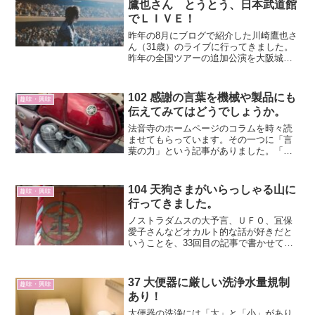
鷹也さん とうとう、日本武道館
でＬＩＶＥ！
昨年の8月にブログで紹介した川崎鷹也さ
ん（31歳）のライブに行ってきました。
昨年の全国ツアーの追加公演を大阪城ホ
ールと日本武道館で行ったということに
なります。
102 感謝の言葉を機械や製品にも
趣味・興味
伝えてみてはどうでしょうか。
法音寺のホームページのコラムを時々読
ませてもらっています。その一つに「言
葉の力」という記事がありました。「言
葉の力、思いの力は偉大です。」という
主旨の内容です。
104 天狗さまがいらっしゃる山に
趣味・興味
行ってきました。
ノストラダムスの大予言、ＵＦＯ、冝保
愛子さんなどオカルト的な話が好きだと
いうことを、33回目の記事で書かせても
らいました。そして、最近はYouTubeの
「島田秀平のお怪談巡り」「リリカnoコ
ソバナ」「好井まさおの怪談を浴びる
37 大便器に厳しい洗浄水量規制
趣味・興味
会」で、怖い話・...
あり！
大便器の洗浄には「大」と「小」があり