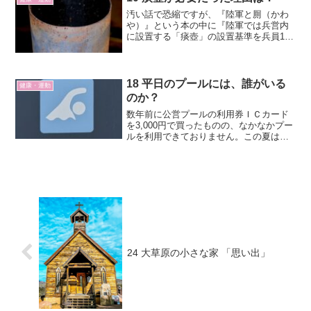
汚い話で恐縮ですが、『陸軍と厠（かわ
や）』という本の中に『陸軍では兵営内
に設置する「痰壺」の設置基準を兵員10
名に対して1個を定数としており、兵営内
の各務班内のほかに廊下等に設置され
た。「痰壺」内には四分の一ほどの水を
入れて、水は毎朝取り替...
18 平日のプールには、誰がいる
健康・運動
のか？
数年前に公営プールの利用券ＩＣカード
を3,000円で買ったものの、なかなかプー
ルを利用できておりません。この夏は今
日で２回目。ようやく1,000円分使いまし
た。ＩＣカードを使っているのは300円分
お得だからです。夏季（6～9月）は時間
制にな...
24 大草原の小さな家 「思い出」