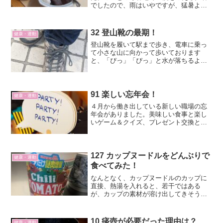
でしたので、雨はいやですが、猛暑より
良かったかなと思います。と言いますの
も、毎月1回、健康のため、仲間づくりの
ためウォーキングをしていて、今日がそ
32 登山靴の最期！
健康・運動
の日だったからです。...
登山靴を履いて駅まで歩き、電車に乗っ
て小さな山に向かって歩いております
と、「ぴっ」「ぴっ」と水が落ちるよう
な音がしました。歩道横の家のエアコン
の水の音かなと思ったのですが、ずっと
その音が私についてくるのです。なぞの
音このなぞの音は何なんだと...
91 楽しい忘年会！
健康・運動
４月から働き出している新しい職場の忘
年会がありました。美味しい食事と楽し
いゲーム＆クイズ、プレゼント交換とあ
っという間の２時間半でした。
127 カップヌードルをどんぶりで
健康・運動
食べてみた！
なんとなく、カップヌードルのカップに
直接、熱湯を入れると、若干ではある
が、カップの素材が溶け出してきそうだ
なあと思いながら食べていました。
10 痰壺が必要だった理由は？
健康・運動