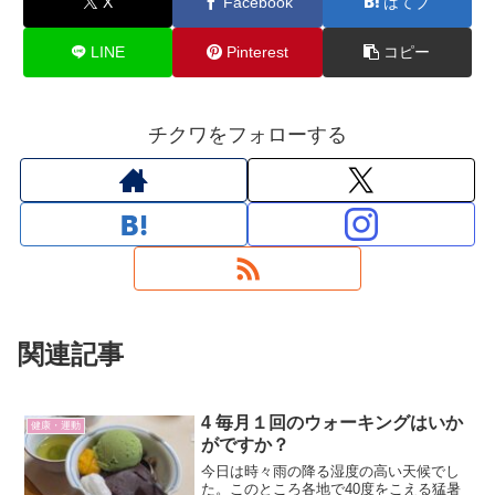
X
Facebook
はてブ
LINE
Pinterest
コピー
チクワをフォローする
関連記事
4 毎月１回のウォーキングはいか
健康・運動
がですか？
今日は時々雨の降る湿度の高い天候でし
た。このところ各地で40度をこえる猛暑