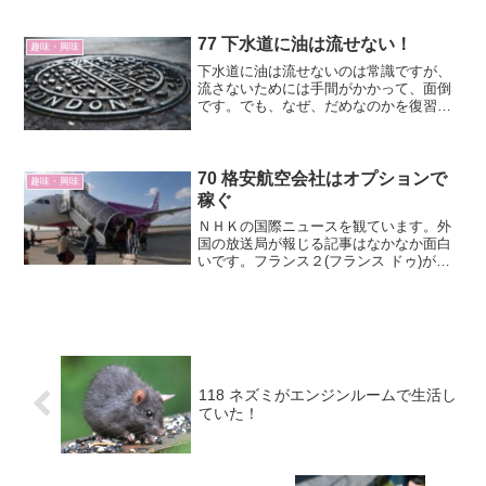
「大」は流す固形物が多い時、「小」は
流す固形物が少ない時ということになり
ます。「小」はいつ使うのか？流す固形
77 下水道に油は流せない！
趣味・興味
物が少ないというのは小便...
下水道に油は流せないのは常識ですが、
流さないためには手間がかかって、面倒
です。でも、なぜ、だめなのかを復習す
れば、手間がかかってもがんばってやろ
うと思えるのではないかと考えました。
70 格安航空会社はオプションで
趣味・興味
稼ぐ
ＮＨＫの国際ニュースを観ています。外
国の放送局が報じる記事はなかなか面白
いです。フランス２(フランス ドゥ)が格
安航空会社（ＬＣＣ）の料金について報
告していました。それによるとＬＣＣ
は、オプションで儲けの３分の１を稼い
でいるそうです。
118 ネズミがエンジンルームで生活し
ていた！