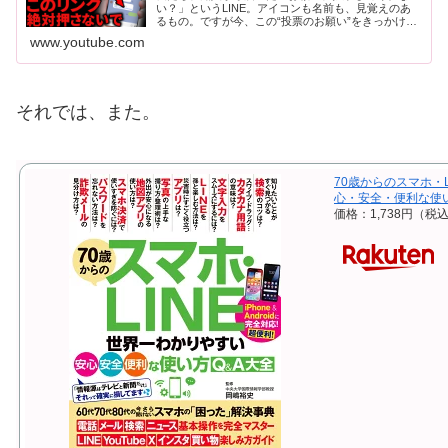
い？」というLINE。アイコンも名前も、見覚えのあ
るもの。ですが今、この“投票のお願い”をきっかけ
に、詐欺被害が増えています。この動画では、投票を
www.youtube.com
装った詐欺の手口と、被害を防ぐために知っておく
べ...
それでは、また。
70歳からのスマホ・
心・安全・便利な使い方
価格：1,738円（税