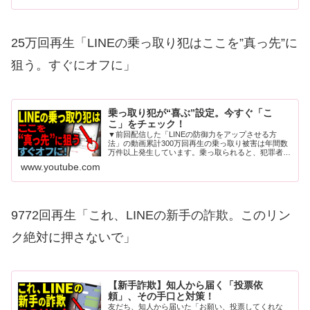
を...
25万回再生「LINEの乗っ取り犯はここを”真っ先”に
狙う。すぐにオフに」
乗っ取り犯が“喜ぶ”設定。今すぐ「こ
こ」をチェック！
▼前回配信した「LINEの防御力をアップさせる方
法」の動画累計300万回再生の乗っ取り被害は年間数
万件以上発生しています。乗っ取られると、犯罪者が
あなたの家族や友人に「お金を貸して欲しい」という
www.youtube.com
詐欺メッセージを一斉送信。あなたの娘さんや息子...
9772回再生「これ、LINEの新手の詐欺。このリン
ク絶対に押さないで」
【新手詐欺】知人から届く「投票依
頼」、その手口と対策！
友だち、知人から届いた「お願い、投票してくれな