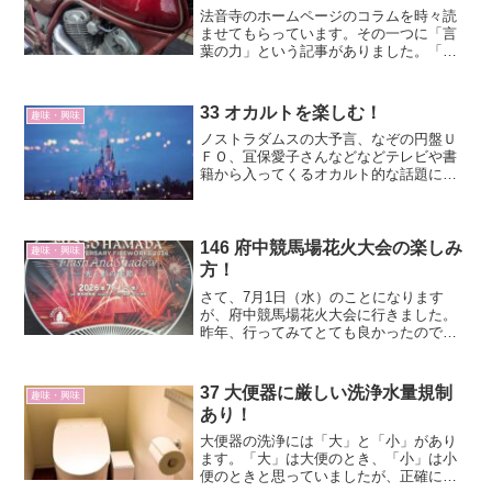
法音寺のホームページのコラムを時々読
ませてもらっています。その一つに「言
葉の力」という記事がありました。「言
葉の力、思いの力は偉大です。」という
主旨の内容です。
33 オカルトを楽しむ！
趣味・興味
ノストラダムスの大予言、なぞの円盤Ｕ
ＦＯ、冝保愛子さんなどなどテレビや書
籍から入ってくるオカルト的な話題にわ
くわくしてきました。今も月刊ムーを読
んだり、ポッドキャストを聞いたりし
て、ホントかなあ？と楽しんでいます。
ノストラダムスの大予言「1...
146 府中競馬場花火大会の楽しみ
趣味・興味
方！
さて、7月1日（水）のことになります
が、府中競馬場花火大会に行きました。
昨年、行ってみてとても良かったので連
続になります。そこでわかったこの花火
大会の楽しみ方をお伝えします。この花
火大会の特徴は、花火に合わせてガンガ
37 大便器に厳しい洗浄水量規制
趣味・興味
ンと音楽が流れることです。曲に合わせ
あり！
てタイミングよく打ち上げられるので、
好きなアーチストであれば花火とコンサ
大便器の洗浄には「大」と「小」があり
ートの両方を楽しんだ感じにもなりま
ます。「大」は大便のとき、「小」は小
す。
便のときと思っていましたが、正確には