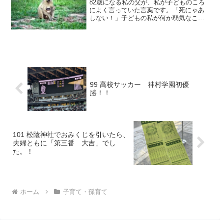
82歳になる私の父が、私が子どものころ
によく言っていた言葉です。「死にゃあ
しない！」子どもの私が何か弱気なこと
を言うと、そのたびに言われました。だ
から、今でも記憶しています。確かに死
なないに違いありませんが、私にとって
はとてもつらいことだっ...
99 高校サッカー 神村学園初優
勝！！
101 松陰神社でおみくじを引いたら、
夫婦ともに「第三番 大吉」でし
た。！
ホーム
子育て・孫育て