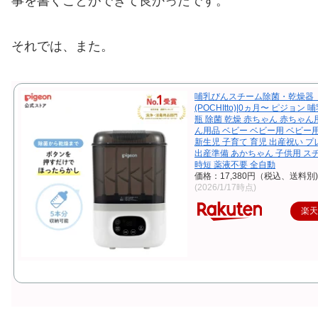
事を書くことができて良かったです。
それでは、また。
哺乳びんスチーム除菌・乾燥器
(POCHItto)|0ヵ月〜 ピジョン 
瓶 除菌 乾燥 赤ちゃん 赤ちゃん
ん用品 ベビー ベビー用 ベビー
新生児 子育て 育児 出産祝い 
出産準備 あかちゃん 子供用 ス
時短 薬液不要 全自動
価格：17,380円（税込、送料別)
(2026/1/17時点)
楽