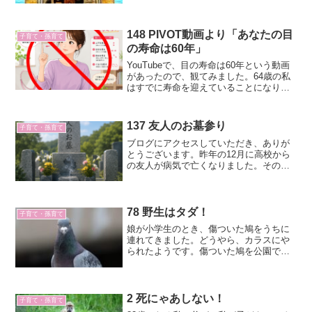
という作品の中にでてくる言葉を紹介し
ます。今は聞きたくないよという方は、
ここから先はドラマをみてか...
148 PIVOT動画より「あなたの目
子育て・孫育て
の寿命は60年」
YouTubeで、目の寿命は60年という動画
があったので、観てみました。64歳の私
はすでに寿命を迎えていることになりま
す。
137 友人のお墓参り
子育て・孫育て
ブログにアクセスしていただき、ありが
とうございます。昨年の12月に高校から
の友人が病気で亡くなりました。その年
にはいくどか手術を受けていて、そんな
に悪くないと聞いていたのですが、職場
で倒れたそうです。葬儀は近親者で執り
行われました。そこで、...
78 野生はタダ！
子育て・孫育て
娘が小学生のとき、傷ついた鳩をうちに
連れてきました。どうやら、カラスにや
られたようです。傷ついた鳩を公園でみ
つけた娘たちは、近くの動物病院へ連れ
ていきました。恐る恐る「お金はいくら
かかりますか？」とドクターにたずねる
と「野生はタダ」と言って治療をしてく
2 死にゃあしない！
子育て・孫育て
れたそうです。