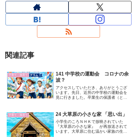
関連記事
141 中学校の運動会 コロナの余
子育て・孫育て
波？
アクセスしていただき、ありがとうござ
います。先日、近所の中学校の運動会を
見に行きました。卒業生の保護者（とい
っても、16年前ですが…）ですと、係の
お母さんに声をかけて、入れるかどうか
を尋ねました。「申し訳ないですが、保
24 大草原の小さな家 「思い出」
子育て・孫育て
護者のみです。入れませ...
小学生のころＮＨＫで放映されていた
『大草原の小さな家』 が再放送されて
います。大草原に住む温かい家族の生き
様を描いた傑作です。今日は「思い出」