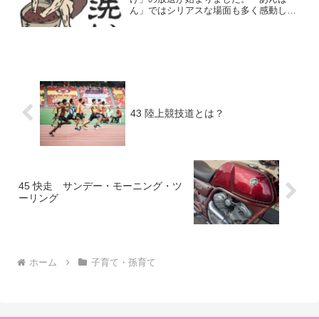
ん」ではシリアスな場面も多く感動しま
したが、今度は笑いが多くて面白いで
す。主人公のおトキさんは怪談好き。お
婿さんの候補として「河童」「天狗」
「小豆あらい」をあげたのですが、「小
豆あらい」ってどんな妖怪だ？と思いま
した。人生の中で初めて聞いた気がしま
す。
43 陸上競技道とは？
45 快走 サンデー・モーニング・ツ
ーリング
ホーム
子育て・孫育て