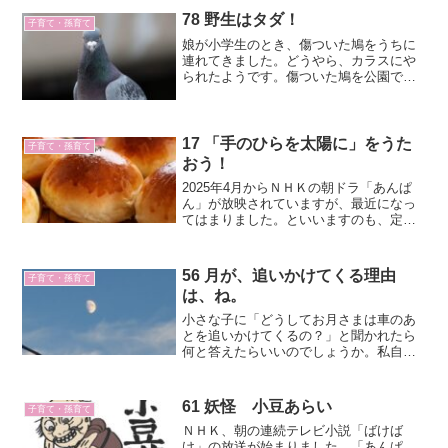
ます。今は聞きたくないよという方は、
ここから先はドラマをみてか...
78 野生はタダ！
子育て・孫育て
娘が小学生のとき、傷ついた鳩をうちに
連れてきました。どうやら、カラスにや
られたようです。傷ついた鳩を公園でみ
つけた娘たちは、近くの動物病院へ連れ
ていきました。恐る恐る「お金はいくら
かかりますか？」とドクターにたずねる
と「野生はタダ」と言って治療をしてく
17 「手のひらを太陽に」をうた
子育て・孫育て
れたそうです。
おう！
2025年4月からＮＨＫの朝ドラ「あんぱ
ん」が放映されていますが、最近になっ
てはまりました。といいますのも、定年
退職する前は、仕事があって、なかなか
見ることができませんでした。思い返せ
ば、朝ドラには子どもの頃に一度はまっ
56 月が、追いかけてくる理由
子育て・孫育て
ていました。第11作...
は、ね。
小さな子に「どうしてお月さまは車のあ
とを追いかけてくるの？」と聞かれたら
何と答えたらいいのでしょうか。私自
身、小さなときにそんな質問を大人にし
たかもしれません。少なくとも、車の中
で月が追いかけてくると思ったことを覚
61 妖怪 小豆あらい
子育て・孫育て
えています。
ＮＨＫ、朝の連続テレビ小説「ばけば
け」の放送が始まりました。「あんぱ