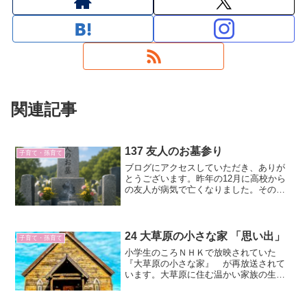
関連記事
137 友人のお墓参り
子育て・孫育て
ブログにアクセスしていただき、ありが
とうございます。昨年の12月に高校から
の友人が病気で亡くなりました。その年
にはいくどか手術を受けていて、そんな
に悪くないと聞いていたのですが、職場
で倒れたそうです。葬儀は近親者で執り
行われました。そこで、...
24 大草原の小さな家 「思い出」
子育て・孫育て
小学生のころＮＨＫで放映されていた
『大草原の小さな家』 が再放送されて
います。大草原に住む温かい家族の生き
様を描いた傑作です。今日は「思い出」
という作品の中にでてくる言葉を紹介し