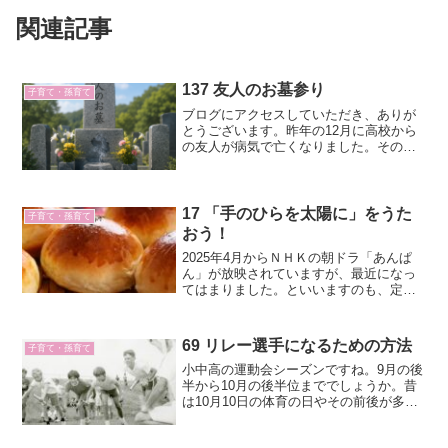
関連記事
137 友人のお墓参り
子育て・孫育て
ブログにアクセスしていただき、ありが
とうございます。昨年の12月に高校から
の友人が病気で亡くなりました。その年
にはいくどか手術を受けていて、そんな
に悪くないと聞いていたのですが、職場
で倒れたそうです。葬儀は近親者で執り
行われました。そこで、...
17 「手のひらを太陽に」をうた
子育て・孫育て
おう！
2025年4月からＮＨＫの朝ドラ「あんぱ
ん」が放映されていますが、最近になっ
てはまりました。といいますのも、定年
退職する前は、仕事があって、なかなか
見ることができませんでした。思い返せ
ば、朝ドラには子どもの頃に一度はまっ
69 リレー選手になるための方法
子育て・孫育て
ていました。第11作...
小中高の運動会シーズンですね。9月の後
半から10月の後半位まででしょうか。昔
は10月10日の体育の日やその前後が多か
ったように思いますが、今は5月とか6月
とか暑くなる前にやり切ってしまう学校