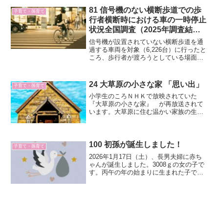
もあります。私も小学校の運動会のこと
をよく覚えています。とくに「かけっ
81 信号機のない横断歩道での歩
子育て・孫育て
こ」のことを。
行者横断時における車の一時停止
状況全国調査（2025年調査結
果、ＪＡＦ）
信号機が設置されていない横断歩道を通
過する車両を対象（6,226台）に行ったと
ころ、歩行者が渡ろうとしている場面で
一時停止した車は3,528台（56.7％）とい
う結果となりました。
24 大草原の小さな家 「思い出」
子育て・孫育て
小学生のころＮＨＫで放映されていた
『大草原の小さな家』 が再放送されて
います。大草原に住む温かい家族の生き
様を描いた傑作です。今日は「思い出」
という作品の中にでてくる言葉を紹介し
ます。今は聞きたくないよという方は、
ここから先はドラマをみてか...
100 初孫が誕生しました！
子育て・孫育て
2026年1月17日（土）、長男夫婦に赤ち
ゃんが誕生しました。3008ｇの女の子で
す。丙午の年の始まりに生まれた子です
から、パワー炸裂な人生を送ってくれる
のではないかと思います。