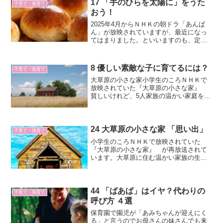
17 「手のひらを太陽に」をうた
子育て・孫育て
おう！
2025年4月からＮＨＫの朝ドラ「あんぱ
ん」が放映されていますが、最近になっ
てはまりました。といいますのも、定年
退職する前は、仕事があって、なかなか
見ることができませんでした。思い返せ
ば、朝ドラには子どもの頃に一度はまっ
8 優しい素敵な子に育てるには？
子育て・孫育て
ていました。第11作...
大草原の小さな家小学生のころＮＨＫで
放映されていた『大草原の小さな家』
貧しいけれど、5人家族の温かい家庭を描
いた傑作です。マイケル・ランドンの演
じるお父さん役は、本当に最高です。あ
っ、チャールズ・インガルスという役名
です。私は結婚する前か...
24 大草原の小さな家 「思い出」
子育て・孫育て
小学生のころＮＨＫで放映されていた
『大草原の小さな家』 が再放送されて
います。大草原に住む温かい家族の生き
様を描いた傑作です。今日は「思い出」
という作品の中にでてくる言葉を紹介し
ます。今は聞きたくないよという方は、
ここから先はドラマをみてか...
44 「ばあば」はイヤ？代わりの
子育て・孫育て
呼び方 ４選
保育園で園児が「あみちゃんが迎えにく
る」と言うのでお母さんの妹さんでも来