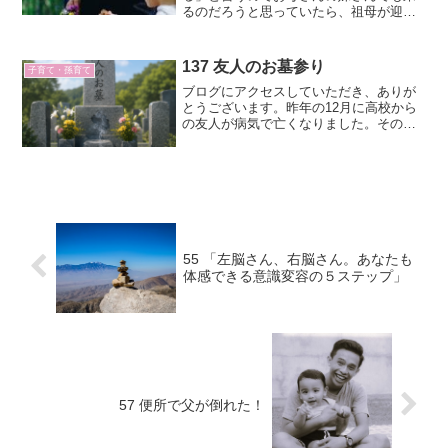
るのだろうと思っていたら、祖母が迎え
に来たという話を聞きました。孫に「ば
あば」とか「おばあちゃん」とか呼ばせ
ない方もいらっしゃいますよね。ママと
137 友人のお墓参り
子育て・孫育て
呼ばせたのでは？ところで...
ブログにアクセスしていただき、ありが
とうございます。昨年の12月に高校から
の友人が病気で亡くなりました。その年
にはいくどか手術を受けていて、そんな
に悪くないと聞いていたのですが、職場
で倒れたそうです。葬儀は近親者で執り
行われました。そこで、...
55 「左脳さん、右脳さん。あなたも
体感できる意識変容の５ステップ」
57 便所で父が倒れた！