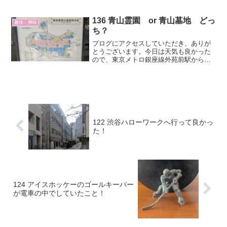
ン、買い物、契約、マネープラン、さわ
かみファンド、インターネット、友人・
勝友、銀行、証券会社等々、合わせて40
136 青山霊園 or 青山墓地 どっ
趣味・興味
冊になります。写真で紹介しているの
ち？
は、買い物と契約のノートです。
ブログにアクセスしていただき、ありが
とうございます。今日は天気も良かった
ので、東京メトロ銀座線外苑前駅から徒
歩8分の東京都青山霊園に行ってきまし
た。
122 渋谷ハローワークへ行って良かっ
た！
124 アイスホッケーのゴールキーパー
が電車の中でしていたこと！