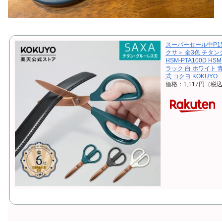
スーパーセール中P1
クサ＞ 全3色 チタング
HSM-PTA100D HS
ラック 白 ホワイト 
式 コクヨ KOKUYO
価格：1,117円（税