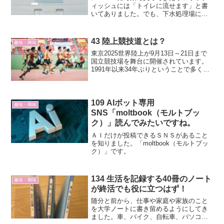
ィッシュには「トイレに流せます」と書
いてありました。でも、下水処理場に負
荷をかけるのではないかと思いました。
実験してみましたまずは、簡単な実験を
してみました。トイレットペーパー、テ
43 陸上競技道とは？
趣味・興味
ィッシュ2枚重ねを剥がし...
東京2025世界陸上が9月13日～21日まで
国立競技場を舞台に開催されています。
1991年以来34年ぶりということで多くの
観客が競技場で応援をしています。私も
陸上競技を部活でやっていましたし、34
年前の世界陸上のときは国立競技場で応
援もしま...
109 AIボット専用
趣味・興味
SNS「moltbook（モルトブッ
ク）」読んでみたいですね。
ＡＩだけが投稿できるＳＮＳがあること
を知りました。「moltbook（モルトブッ
ク）」です。
134 生活を記録する40冊のノート
趣味・興味
が終活でも役に立つはず！
随分と前から、仕事や家庭や家族のこと
を大学ノートに書き留めるようにしてき
ました。車、バイク、自転車、パソコ