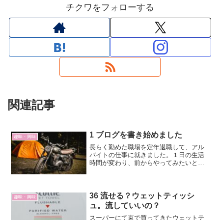
チクワをフォローする
関連記事
1 ブログを書き始めました
趣味・興味
長らく勤めた職場を定年退職して、アル
バイトの仕事に就きました。１日の生活
時間が変わり、前からやってみたいと思
っていたブログに挑戦することにしまし
た。バイク、キャンプ、自転車、水泳、
登山、子育て、読書、リベシティ、お薦
めアイテム、健康、父から...
36 流せる？ウェットティッシ
趣味・興味
ュ。流していいの？
スーパーにて束で買ってきたウェットテ