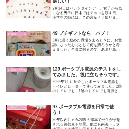
嬉しい！
2月14日はバレンタインデー。女子から気
になる男子に日本ではチョコを渡す日。
小学生の時には、この言葉さえ知りませ
んでした。中学2年のときに知って、放課
後教室で誰かくれないかなあと待ってい
たことを思い出します。初めてもらった
49 プチギフトなら バブ！
お薦めアイテム
のは中3年のとき。高校2年生からは今日
3月に長く勤めた職場を去るときに、お世
まで、妻からもらっています。
話になったお礼として何を贈ろうかと考
えました。全員に贈るので、あまり高い
ものは選べませんでした。
129 ポータブル電源のテストをし
お薦めアイテム
てみました。役に立ちそうです。
2026年1月に紹介したポータブル電源を、
トイレとヒーターで使ってみました。2階
のトイレでも、1階のトイレでも電源とし
て使えました。ただし、2階のトイレはタ
ンク式でレバーが付いているので、電源
がなくても水は流せました。
97 ポータブル電源を日常で使
お薦めアイテム
う！
30年以内に70％程度の確率で発生が予想
される首都直下地震。他にも南海トラフ
地震など大地震に備えるように言われて