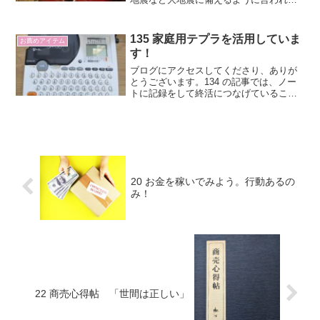
います。我が家で備えているのはスマホ
充電のための電源です。
135 家庭用テプラを活用していま
お薦めアイテム
す！
ブログにアクセスしてくださり、ありが
とうございます。134 の記事では、ノー
トに記録をして終活につなげていること
を書きました。 ノートの背表紙にはテ
プラでタイトルを貼り付けたりしていま
す。仕事では高性能のテプラを使ってい
ますが、家ではシンプ...
20 お金を稼いでみよう。行動あるの
み！
22 商売心得帖 「世間は正しい」