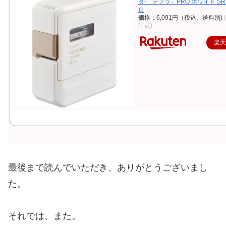
タ-「テプラ」PRO ホワイト SR
ロ
価格：6,091円（税込、送料別)
時点)
楽
最後まで読んでいただき、ありがとうございまし
た。
それでは、また。