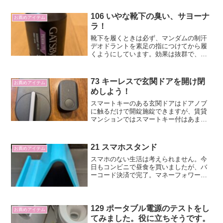
106 いやな靴下の臭い、サヨーナ
お薦めアイテム
ラ！
靴下を履くときは必ず、マンダムの制汗
デオドラントを素足の指につけてから履
くようにしています。効果は抜群で、履
いた後のいやな臭いは全くしません。靴
下だけでなく、靴の中の臭いもしなくな
りました。
73 キーレスで玄関ドアを開け閉
お薦めアイテム
めしよう！
スマートキーのある玄関ドアはドアノブ
に触るだけで開錠施錠できますが、賃貸
マンションではスマートキー付はあまり
ありません。でも、後付けでキーレス開
錠施錠ができるようになります。わお。
21 スマホスタンド
お薦めアイテム
スマホのない生活は考えられません。今
日もコンビニで昼食を買いましたが、バ
ーコード決済で完了。マネーフォワード
ＭＥに連携していますので、家計簿も自
動で完了です。自宅にいるときもポッド
キャストを聞いたり、動画をみたりと活
躍しています。そして、動...
129 ポータブル電源のテストをし
お薦めアイテム
てみました。役に立ちそうです。