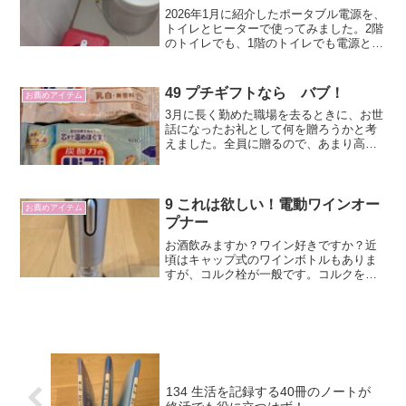
2026年1月に紹介したポータブル電源を、
トイレとヒーターで使ってみました。2階
のトイレでも、1階のトイレでも電源とし
て使えました。ただし、2階のトイレはタ
ンク式でレバーが付いているので、電源
がなくても水は流せました。
49 プチギフトなら バブ！
お薦めアイテム
3月に長く勤めた職場を去るときに、お世
話になったお礼として何を贈ろうかと考
えました。全員に贈るので、あまり高い
ものは選べませんでした。
9 これは欲しい！電動ワインオー
お薦めアイテム
プナー
お酒飲みますか？ワイン好きですか？近
頃はキャップ式のワインボトルもありま
すが、コルク栓が一般です。コルクを抜
くワインオープナーもシンプルなものか
ら、見た目のカッコいいものまでいろい
ろとあります。ふつう手動です。でも、
『電動』ワインオープナー...
134 生活を記録する40冊のノートが