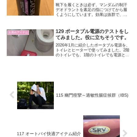
靴下を履くときは必ず、マンダムの制汗
デオドラントを素足の指につけてから履
くようにしています。効果は抜群で、履
いた後のいやな臭いは全くしません。靴
下だけでなく、靴の中の臭いもしなくな
りました。
129 ポータブル電源のテストをし
お薦めアイテム
てみました。役に立ちそうです。
2026年1月に紹介したポータブル電源を、
トイレとヒーターで使ってみました。2階
のトイレでも、1階のトイレでも電源とし
て使えました。ただし、2階のトイレはタ
ンク式でレバーが付いているので、電源
がなくても水は流せました。
115 幽門痙攣～過敏性腸症候群（IBS)
117 オートバイ快適アイテム紹介