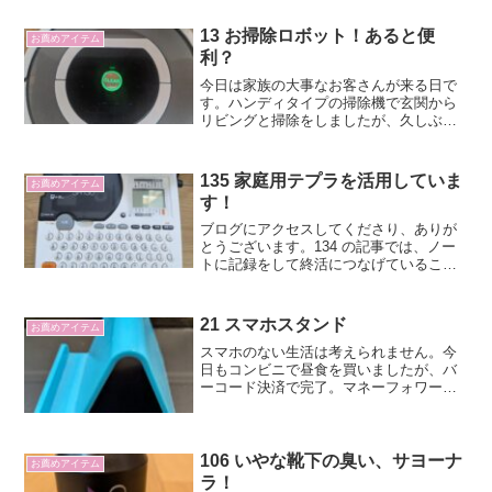
13 お掃除ロボット！あると便
お薦めアイテム
利？
今日は家族の大事なお客さんが来る日で
す。ハンディタイプの掃除機で玄関から
リビングと掃除をしましたが、久しぶり
にお掃除ロボットのルンバ君にも手伝っ
てもらいました。我が家のルンバ君は
2013年製で今年12年目になります。その
135 家庭用テプラを活用していま
お薦めアイテム
当時は最新でしたが今...
す！
ブログにアクセスしてくださり、ありが
とうございます。134 の記事では、ノー
トに記録をして終活につなげていること
を書きました。 ノートの背表紙にはテ
プラでタイトルを貼り付けたりしていま
す。仕事では高性能のテプラを使ってい
21 スマホスタンド
お薦めアイテム
ますが、家ではシンプ...
スマホのない生活は考えられません。今
日もコンビニで昼食を買いましたが、バ
ーコード決済で完了。マネーフォワード
ＭＥに連携していますので、家計簿も自
動で完了です。自宅にいるときもポッド
キャストを聞いたり、動画をみたりと活
躍しています。そして、動...
106 いやな靴下の臭い、サヨーナ
お薦めアイテム
ラ！