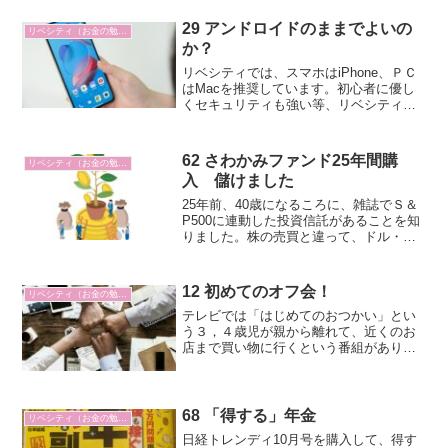
みになっています。
29 アンドロイドのままでよいの
リベシティ（お金の勉強）
か？
リベシティでは、スマホはiPhone、ＰＣ
はMacを推奨しています。初心者に優し
くセキュリティも強い等、リベシティの
目指す小金持ちになるための大事なアイ
テムだからです。iPhoneは日本では７割
のシェアですが、世界では３割のシェア
62 さわかみファンド25年間購
リベシティ（お金の勉強）
で、日本と...
入 儲けました
25年前、40歳になるころに、雑誌でＳ＆
P500に連動した投資信託があることを知
りました。株の売買と違って、ドル・コ
スト平均法による積立投資をしていき長
期的に資産を形成していくというもので
した。そんな矢先に雑誌で澤上篤人さん
12 初めてのオフ会！
リベシティ（お金の勉強）
が「さわかみファンド」のことを書いて
テレビでは「はじめてのおつかい」とい
いて、S＆P500と同じようだと思って購
う３，４歳児が親から離れて、近くのお
入を始めました。
店まで買い物に行くという番組がありま
す。本人も親もドキドキしながら、買い
物をしてくるというような様子も見られ
ます。私は「はじめてのおふかい」を体
験しました。あっ「初めて...
68 「得する」年金
リベシティ（お金の勉強）
日経トレンディ10月号を購入して、得す