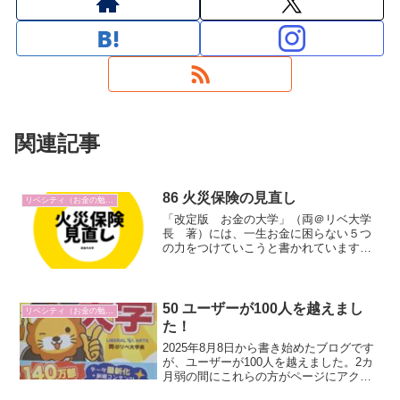
関連記事
86 火災保険の見直し
リベシティ（お金の勉強）
「改定版 お金の大学」（両＠リベ大学
長 著）には、一生お金に困らない５つ
の力をつけていこうと書かれています。
学校では教えてもらえない大事なことば
かりです。５つとは、①貯める力 ②増
やす力 ③稼ぐ力 ④使う力 ⑤守る力
です。その中で貯める力の「火災保険を
50 ユーザーが100人を越えまし
リベシティ（お金の勉強）
安くしよう」を読んでみました。
た！
2025年8月8日から書き始めたブログです
が、ユーザーが100人を越えました。2カ
月弱の間にこれらの方がページにアクセ
スしてくださっていることが感じられ励