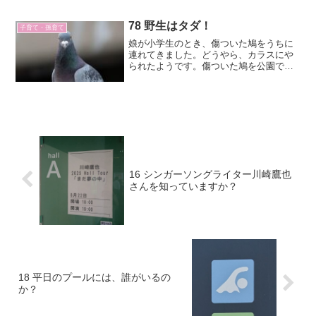
う結果となりました。
78 野生はタダ！
子育て・孫育て
娘が小学生のとき、傷ついた鳩をうちに
連れてきました。どうやら、カラスにや
られたようです。傷ついた鳩を公園でみ
つけた娘たちは、近くの動物病院へ連れ
ていきました。恐る恐る「お金はいくら
かかりますか？」とドクターにたずねる
と「野生はタダ」と言って治療をしてく
れたそうです。
16 シンガーソングライター川崎鷹也
さんを知っていますか？
18 平日のプールには、誰がいるの
か？