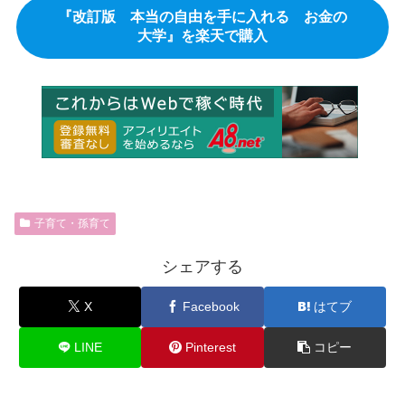
『改訂版 本当の自由を手に入れる お金の
大学』を楽天で購入
子育て・孫育て
シェアする
X
Facebook
はてブ
LINE
Pinterest
コピー