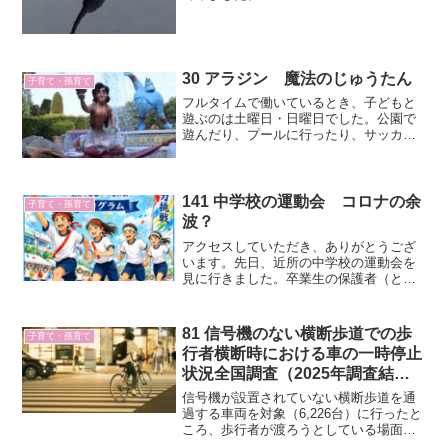
30 アラジン 魔法のじゅうたん
子育て・孫育て
フルタイムで働いているとき、子どもと
遊ぶのは土曜日・日曜日でした。公園で
遊んだり、プールに行ったり、サッカー
したり、キャンプに行ったり、いろいろ
としました。休みの日はほとんどそれに
使ってきましたので、「私の趣味は子育
てです」とよく話していた...
141 中学校の運動会 コロナの余
子育て・孫育て
波？
アクセスしていただき、ありがとうござ
います。先日、近所の中学校の運動会を
見に行きました。卒業生の保護者（とい
っても、16年前ですが…）ですと、係の
お母さんに声をかけて、入れるかどうか
を尋ねました。「申し訳ないですが、保
81 信号機のない横断歩道での歩
子育て・孫育て
護者のみです。入れませ...
行者横断時における車の一時停止
状況全国調査（2025年調査結
果、ＪＡＦ）
信号機が設置されていない横断歩道を通
過する車両を対象（6,226台）に行ったと
ころ、歩行者が渡ろうとしている場面で
一時停止した車は3,528台（56.7％）とい