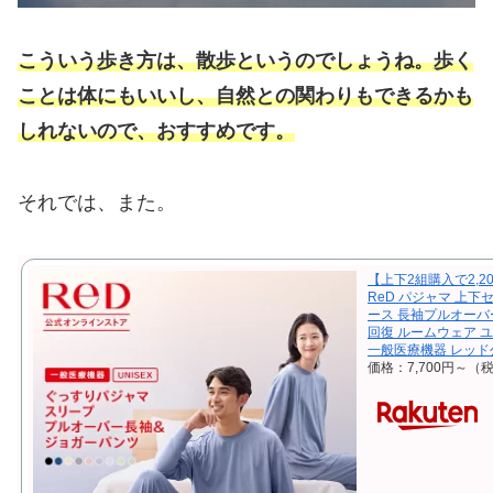
こういう歩き方は、散歩というのでしょうね。歩く
ことは体にもいいし、自然との関わりもできるかも
しれないので、
おすすめ
です。
それでは、また。
【上下2組購入で2,2
ReD パジャマ 上下
ース 長袖プルオーバ
回復 ルームウェア 
一般医療機器 レッド
価格：7,700円～（