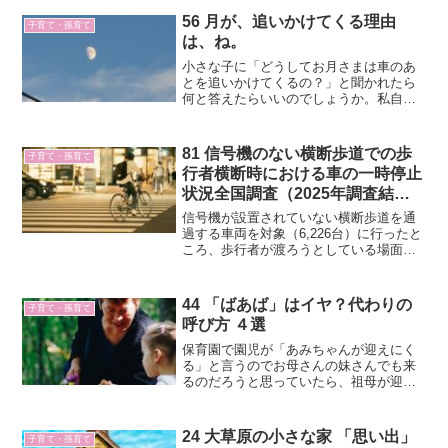
56 月が、追いかけてくる理由
子育て・孫育て
は、ね。
小さな子に「どうしてお月さまは車のあ
とを追いかけてくるの？」と聞かれたら
何と答えたらいいのでしょうか。私自
身、小さなときにそんな質問を大人にし
たかもしれません。少なくとも、車の中
で月が追いかけてくると思ったことを覚
81 信号機のない横断歩道での歩
子育て・孫育て
えています。
行者横断時における車の一時停止
状況全国調査（2025年調査結
果、ＪＡＦ）
信号機が設置されていない横断歩道を通
過する車両を対象（6,226台）に行ったと
ころ、歩行者が渡ろうとしている場面で
一時停止した車は3,528台（56.7％）とい
う結果となりました。
44 「ばあば」はイヤ？代わりの
子育て・孫育て
呼び方 ４選
保育園で園児が「あみちゃんが迎えにく
る」と言うのでお母さんの妹さんでも来
るのだろうと思っていたら、祖母が迎え
に来たという話を聞きました。孫に「ば
あば」とか「おばあちゃん」とか呼ばせ
ない方もいらっしゃいますよね。ママと
24 大草原の小さな家 「思い出」
子育て・孫育て
呼ばせたのでは？ところで...