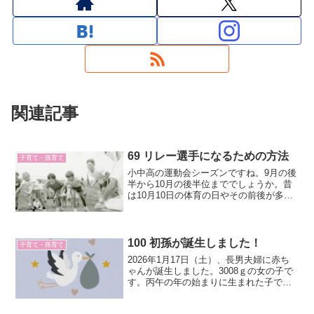
関連記事
69 リレー選手になるための方法
子育て・孫育て
小中高の運動会シーズンですね。9月の後
半から10月の後半位まででしょうか。昔
は10月10日の体育の日やその前後が多か
ったように思いますが、今は5月とか6月
とか暑くなる前にやり切ってしまう学校
もあります。私も小学校の運動会のこと
をよく覚えています。とくに「かけっ
100 初孫が誕生しました！
子育て・孫育て
こ」のことを。
2026年1月17日（土）、長男夫婦に赤ち
ゃんが誕生しました。3008ｇの女の子で
す。丙午の年の始まりに生まれた子です
から、パワー炸裂な人生を送ってくれる
のではないかと思います。