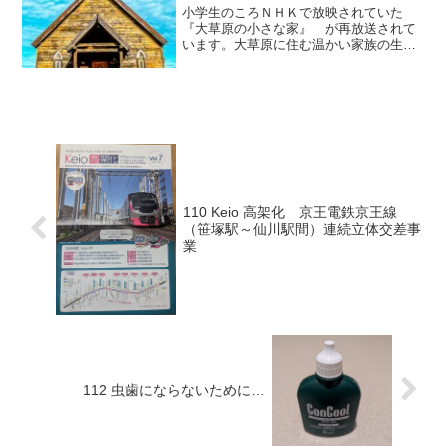
小学生のころＮＨＫで放映されていた
『大草原の小さな家』 が再放送されて
います。大草原に住む温かい家族の生き
様を描いた傑作です。今日は「思い出」
という作品の中にでてくる言葉を紹介し
ます。今は聞きたくないよという方は、
ここから先はドラマをみてか...
110 Keio 高架化 京王電鉄京王線
（笹塚駅～仙川駅間）連続立体交差事
業
112 虫歯にならないために…