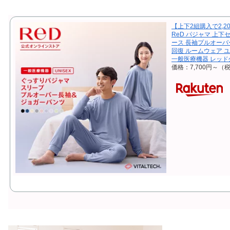
【上下2組購入で2,2
ReD パジャマ 上下
ース 長袖プルオーバ
回復 ルームウェア 
一般医療機器 レッド
価格：7,700円～（