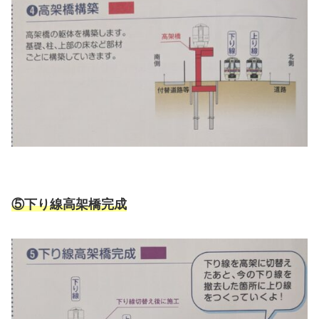
⑤下り線高架橋完成