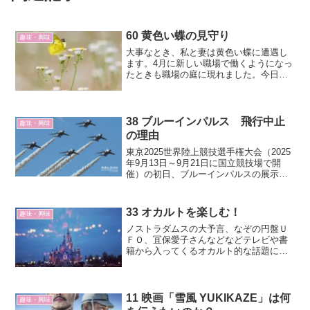
60 黄色い蝶の見守り
趣味・興味
大事なとき、私と妻は黄色い蝶に遭遇し
ます。4月に新しい職場で働くようになっ
たときも職場の庭に現れました。今日も
この記事を書くために出てきてくれない
かと川沿いの道のベンチに腰かけている
と黄色い蝶が現れたので、スマホで写真
を撮りました。すぐ近くにいたのにさー
38 ブルーインパルス 飛行中止
趣味・興味
と遠くに飛んでいってしまったので、ボ
の理由
ケボケの写真です。私たちはこの黄色い
東京2025世界陸上競技選手権大会（2025
蝶は、亡くなった妻の母と妻の父の化身
年9月13日～9月21日に国立競技場で開
であると思っています。
催）の初日、ブルーインパルスの展示飛
行が予定されていましたが、中止となり
ました。どうしてでしょうか？飛行がで
きない理由防衛省航空自衛隊によると、
33 オカルトを楽しむ！
趣味・興味
航空機の安全...
ノストラダムスの大予言、なぞの円盤Ｕ
ＦＯ、冝保愛子さんなどなどテレビや書
籍から入ってくるオカルト的な話題にわ
くわくしてきました。今も月刊ムーを読
んだり、ポッドキャストを聞いたりし
て、ホントかなあ？と楽しんでいます。
ノストラダムスの大予言「1...
11 映画「雪風 YUKIKAZE」は何
趣味・興味