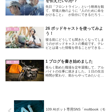
を伝えたいのか？
先日「フロントライン」という映画を観
て、登場人物のように『人のために命を
かけること』 が自分にできるだろうか
と問いかけました。今日は「雪風
YUKIKAZE」という映画を観てきまし
た。主演は竹野内豊さん、玉木宏さんら
26 ポッドキャストを使ってみよ
趣味・興味
です。ここでも、人（国）...
う！
寝る前にどうしても聞きたくなってしま
うのがポッドキャストの番組です。テレ
ビとは違った情報を得ることができるか
らです。amazon music私はポッドキャス
トを聞くときに、これを使っています。
Amazonプライム会員（年会費5,900円）
1 ブログを書き始めました
趣味・興味
の...
長らく勤めた職場を定年退職して、アル
バイトの仕事に就きました。１日の生活
時間が変わり、前からやってみたいと思
っていたブログに挑戦することにしまし
た。バイク、キャンプ、自転車、水泳、
登山、子育て、読書、リベシティ、お薦
めアイテム、健康、父から...
109 AIボット専用SNS「moltbook（モ