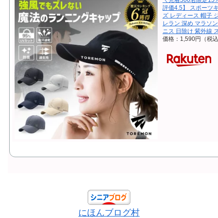
＼先着500名限定1
評価4.5】 スポーツ
ズ レディース 帽子 
レラン 深め マラソン
ニス 日除け 紫外線 
価格：1,590円（税
にほんブログ村