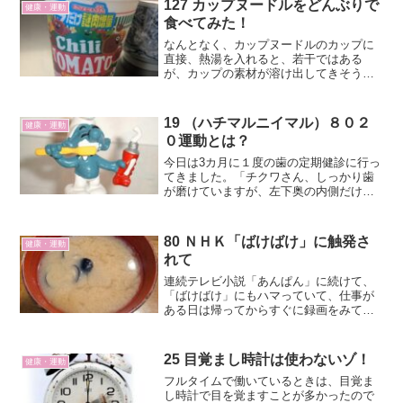
音このなぞの音は何なんだと...
127 カップヌードルをどんぶりで
健康・運動
食べてみた！
なんとなく、カップヌードルのカップに
直接、熱湯を入れると、若干ではある
が、カップの素材が溶け出してきそうだ
なあと思いながら食べていました。
19 （ハチマルニイマル）８０２
健康・運動
０運動とは？
今日は3カ月に１度の歯の定期健診に行っ
てきました。「チクワさん、しっかり歯
が磨けていますが、左下奥の内側だけ磨
けてなかったので、意識して磨いてくだ
さいね。」と褒められました。よし
っ！！私の歯は上顎（じょうがく）が12
80 ＮＨＫ「ばけばけ」に触発さ
健康・運動
本、下顎（かがく）が13...
れて
連続テレビ小説「あんぱん」に続けて、
「ばけばけ」にもハマっていて、仕事が
ある日は帰ってからすぐに録画をみて楽
しむ生活をしています。松江を舞台にし
ていて、シジミ汁が毎食のように膳に並
んでいます。ドラマでは宍道湖産のシジ
25 目覚まし時計は使わないゾ！
健康・運動
ミを使ってシジミ汁を作っているという
フルタイムで働いているときは、目覚ま
話も聞いておりましたので、我が家でも
し時計で目を覚ますことが多かったので
シジミの味噌汁を作ってもらうことにし