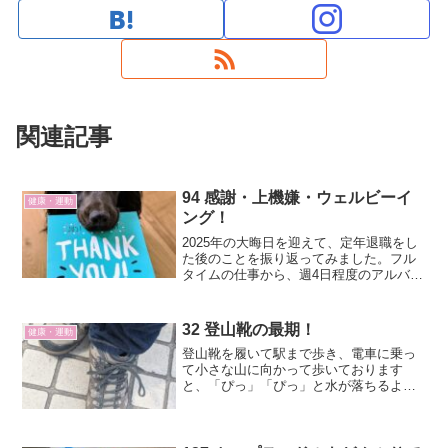
関連記事
94 感謝・上機嫌・ウェルビーイ
健康・運動
ング！
2025年の大晦日を迎えて、定年退職をし
た後のことを振り返ってみました。フル
タイムの仕事から、週4日程度のアルバイ
トの仕事になって生活も変わりました。
その中で感謝・上機嫌・ウェルビーイン
グを毎日意識しながら過ごしてきまし
32 登山靴の最期！
健康・運動
た。
登山靴を履いて駅まで歩き、電車に乗っ
て小さな山に向かって歩いております
と、「ぴっ」「ぴっ」と水が落ちるよう
な音がしました。歩道横の家のエアコン
の水の音かなと思ったのですが、ずっと
その音が私についてくるのです。なぞの