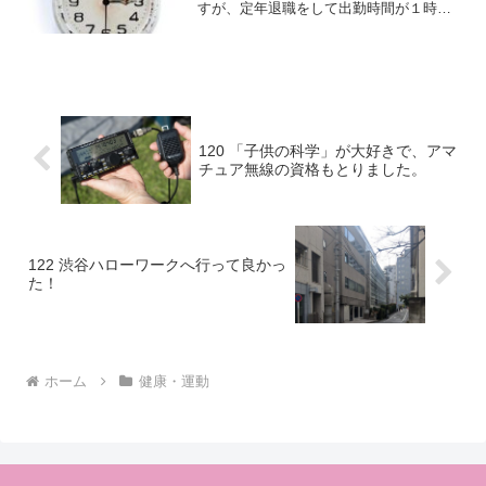
すが、定年退職をして出勤時間が１時間
ました。
ほどずれたので、目を覚ます時刻には目
覚ましが鳴らないようにしています。目
覚ましは6時に設定してある。では、何時
に設定してあるかという...
120 「子供の科学」が大好きで、アマ
チュア無線の資格もとりました。
122 渋谷ハローワークへ行って良かっ
た！
ホーム
健康・運動