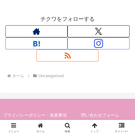
チクワをフォローする
ホーム
Uncategorized
プライバシーポリシー・免責事項
問い合わせフォーム
Copyright © 2025 All Rights Reserved.
メニュー
ホーム
検索
トップ
サイドバー