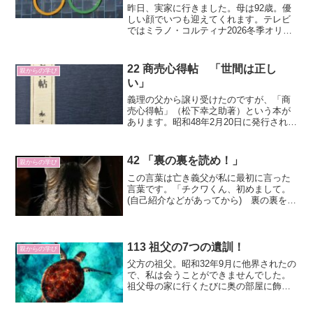
くれていました。
昨日、実家に行きました。母は92歳。優
しい顔でいつも迎えてくれます。テレビ
ではミラノ・コルティナ2026冬季オリン
ピックで活躍する選手の姿が見られま
す。それを見ると、1972年(昭和47)２月
に開催された札幌冬季オリンピックのテ
22 商売心得帖 「世間は正し
親からの学び
ーマソング「虹と雪のバラード」を母と
い」
歌ったことを思い出します。
義理の父から譲り受けたのですが、「商
売心得帖」（松下幸之助著）という本が
あります。昭和48年2月20日に発行された
本ですので、今から52年前になります。
松下幸之助さんといえば、パナソニック
ホールディングス（創業時：松下電気器
42 「裏の裏を読め！」
親からの学び
具製作所）の創業...
この言葉は亡き義父が私に最初に言った
言葉です。「チクワくん、初めまして。
(自己紹介などがあってから) 裏の裏を読
めよ。」こんな感じです。裏を読む人の
言葉や行動の裏に隠された本当の気持ち
や考えを察することですよね。状況や人
間関係の深い部分にあ...
113 祖父の7つの遺訓！
親からの学び
父方の祖父。昭和32年9月に他界されたの
で、私は会うことができませんでした。
祖父母の家に行くたびに奥の部屋に飾ら
れていた遺影は見ていました。その祖父
の残した言葉を、今日、父から教えても