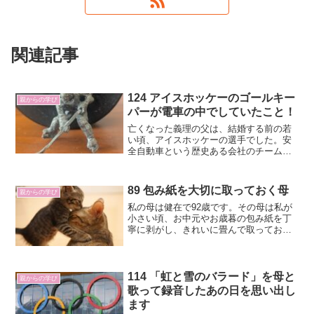
関連記事
124 アイスホッケーのゴールキー
親からの学び
パーが電車の中でしていたこと！
亡くなった義理の父は、結婚する前の若
い頃、アイスホッケーの選手でした。安
全自動車という歴史ある会社のチームに
所属していました。このチームは昭和34
年には東京実業団アイスホッケー選手権
大会にて初優勝もしているチームです。
89 包み紙を大切に取っておく母
親からの学び
私の母は健在で92歳です。その母は私が
小さい頃、お中元やお歳暮の包み紙を丁
寧に剥がし、きれいに畳んで取っておい
ていました。そして、その紙は洋裁の型
紙用紙として使われていました。大き目
の紙ですし、裏は真っ白ですから、型紙
用紙に転用するには丁度良かったのだと
114 「虹と雪のバラード」を母と
親からの学び
思います。（洋裁の腕前ですが、人から
歌って録音したあの日を思い出し
頼まれてお金をもらうほどの腕前でし
ます
た）物を大切にすることを実践で教えて