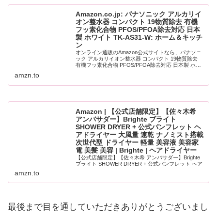
Amazon.co.jp: パナソニック アルカリイ
オン整水器 コンパクト 19物質除去 有機
フッ素化合物 PFOS/PFOA除去対応 日本
製 ホワイト TK-AS31-W: ホーム＆キッチ
ン
オンライン通販のAmazon公式サイトなら、パナソニ
ック アルカリイオン整水器 コンパクト 19物質除去
有機フッ素化合物 PFOS/PFOA除去対応 日本製 ホワ
イト TK-AS31-Wをホーム＆キッチンストアで、いつ
amzn.to
でもお安く。当日お急...
Amazon | 【公式店舗限定】【佐々木希
アンバサダー】Brighte ブライト
SHOWER DRYER + 公式パンフレット ヘ
アドライヤー 大風量 速乾 ナノミスト搭載
次世代型 ドライヤー 軽量 美容液 美容家
電 美髪 美容 | Brighte | ヘアドライヤー
【公式店舗限定】【佐々木希 アンバサダー】Brighte
ブライト SHOWER DRYER + 公式パンフレット ヘア
ドライヤー 大風量 速乾 ナノミスト搭載 次世代型 ド
amzn.to
ライヤー 軽量 美容液 美容家電 美髪 美容がヘアドラ
イヤーストア...
最後まで目を通していただきありがとうございまし