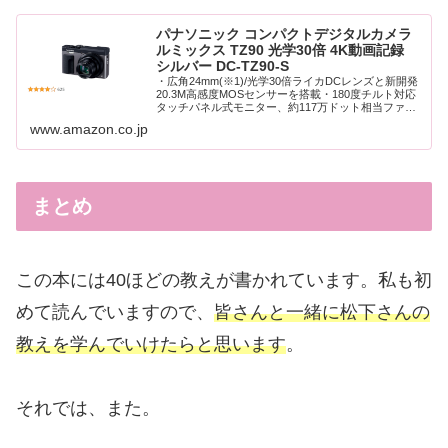
パナソニック コンパクトデジタルカメラ
ルミックス TZ90 光学30倍 4K動画記録
シルバー DC-TZ90-S
・広角24mm(※1)/光学30倍ライカDCレンズと新開発
20.3M高感度MOSセンサーを搭載・180度チルト対応
タッチパネル式モニター、約117万ドット相当ファイ
ンダー内蔵・「4Kフォト」モード、「4Kセルフィ
www.amazon.co.jp
ー」モード、「フォーカスセレ...
まとめ
この本には40ほどの教えが書かれています。私も初
めて読んでいますので、
皆さんと一緒に松下さんの
教えを学んでいけたらと思います
。
それでは、また。