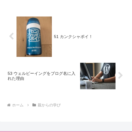
の紙ですし、裏は真っ白ですから、型紙
用紙に転用するには丁度良かったのだと
思います。（洋裁の腕前ですが、人から
頼まれてお金をもらうほどの腕前でし
た）物を大切にすることを実践で教えて
くれていました。
51 カンクシャポイ！
53 ウェルビーイングをブログ名に入
れた理由
ホーム
親からの学び