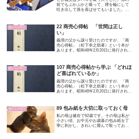
前でもぷかぷかと吸って、煙を輪にして
吐き出して孫を喜ばせてもいました。そ
んな義父はよく言っていました。「タバ
コを持ってきてくれと言われたら、灰皿
とライターも一緒に持って行くものだ
22 商売心得帖 「世間は正し
親からの学び
よ」と。
い」
義理の父から譲り受けたのですが、「商
売心得帖」（松下幸之助著）という本が
あります。昭和48年2月20日に発行された
本ですので、今から52年前になります。
松下幸之助さんといえば、パナソニック
ホールディングス（創業時：松下電気器
107 商売心得帖から学ぶ 「どれほ
親からの学び
具製作所）の創業...
ど喜ばれているか」
義理の父から譲り受けたのですが、「商
売心得帖」（松下幸之助著）という本が
あります。昭和48年2月20日に発行された
本ですので、今から52年前になります。
89 包み紙を大切に取っておく母
親からの学び
私の母は健在で92歳です。その母は私が
小さい頃、お中元やお歳暮の包み紙を丁
寧に剥がし、きれいに畳んで取っておい
ていました。そして、その紙は洋裁の型
紙用紙として使われていました。大き目