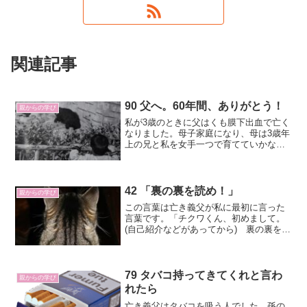
関連記事
90 父へ。60年間、ありがとう！
親からの学び
私が3歳のときに父はくも膜下出血で亡く
なりました。母子家庭になり、母は3歳年
上の兄と私を女手一つで育てていかなけ
ればならない状況になりました。「女子
供だけでは危ないから、用心棒として行
ってあげなさい」という親戚の勧めで、
父の兄弟の末っ子のまだ大学生だったお
42 「裏の裏を読め！」
親からの学び
じさんが家を守ってくれることになりま
この言葉は亡き義父が私に最初に言った
した。
言葉です。「チクワくん、初めまして。
(自己紹介などがあってから) 裏の裏を読
めよ。」こんな感じです。裏を読む人の
言葉や行動の裏に隠された本当の気持ち
や考えを察することですよね。状況や人
間関係の深い部分にあ...
79 タバコ持ってきてくれと言わ
親からの学び
れたら
亡き義父はタバコを吸う人でした。孫の