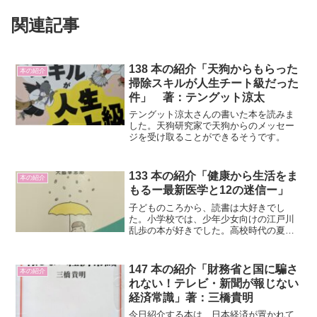
関連記事
138 本の紹介「天狗からもらった
本の紹介
掃除スキルが人生チート級だった
件」 著：テングット涼太
テングット涼太さんの書いた本を読みま
した。天狗研究家で天狗からのメッセー
ジを受け取ることができるそうです。
133 本の紹介「健康から生活をま
本の紹介
もるー最新医学と12の迷信ー」
子どものころから、読書は大好きでし
た。小学校では、少年少女向けの江戸川
乱歩の本が好きでした。高校時代の夏休
みは、よく図書館とプールに通いまし
た。大学から退職するまでは、学業・ク
ラブ活動・仕事に関わる本に限って読む
147 本の紹介「財務省と国に騙さ
本の紹介
ようになりました。そして、今は時間が
れない！テレビ・新聞が報じない
ありますので、関心のある本を読めるよ
経済常識」著：三橋貴明
うになりました。
今日紹介する本は、日本経済が置かれて