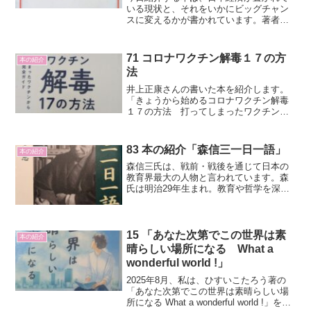
いる現状と、それをいかにビッグチャン
スに変えるかが書かれています。著者は
三橋貴明氏です。第一章 消費税は消費
者が払っているわけではない。
71 コロナワクチン解毒１７の方
本の紹介
法
井上正康さんの書いた本を紹介します。
「きょうから始めるコロナワクチン解毒
１７の方法 打ってしまったワクチンか
ら逃げきる完全ガイド」という本です。
結論…ｍＲＮＡワクチンは打つな！で
す。レプリコンはもっとダメ。
83 本の紹介「森信三一日一語」
本の紹介
森信三氏は、戦前・戦後を通じて日本の
教育界最大の人物と言われています。森
氏は明治29年生まれ。教育や哲学を深く
学んでいます。編者は寺田一清氏です。
読書会や坐談で聞き取ったことをまと
め、森氏に校閲をしてもらっている内容
です。
15 「あなた次第でこの世界は素
本の紹介
晴らしい場所になる What a
wonderful world !」
2025年8月、私は、ひすいこたろう著の
「あなた次第でこの世界は素晴らしい場
所になる What a wonderful world !」を手