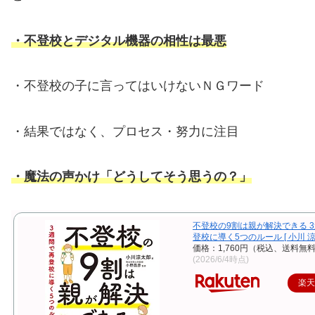
・不登校とデジタル機器の相性は最悪
・不登校の子に言ってはいけないＮＧワード
・結果ではなく、プロセス・努力に注目
・魔法の声かけ「どうしてそう思うの？」
不登校の9割は親が解決できる 
登校に導く5つのルール [ 小川 涼
価格：1,760円（税込、送料無料
(2026/6/4時点)
楽