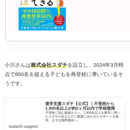
小川さんは
株式会社スダチ
を設立し、2024年3月時
点で850名を超える子どもを再登校に導いているそ
うです。
復学支援スダチ【公式】｜不登校から
1,900名以上が約2ヶ月以内で学校復帰
不登校に悩む親御さんへ、1,900名以上を復学に導い
たスダチがあなたのご家庭に合わせたサポートを提
供。まずは無料相談へ。
sudachi.support