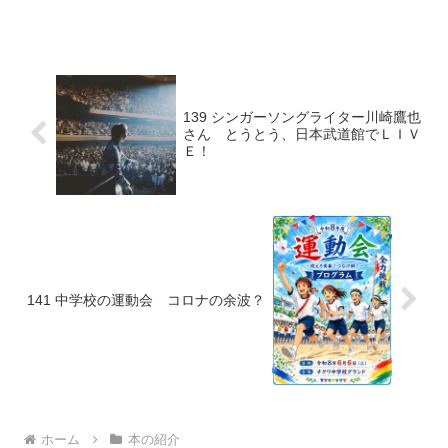
に取りました。ひすいこたろうさんは視
点を変えることで人生を幸せだと感じさ
せる天才コピーライターです。...
139 シンガーソングライター川崎鷹也
さん とうとう、日本武道館でＬＩＶ
Ｅ！
141 中学校の運動会 コロナの余波？
ホーム
本の紹介