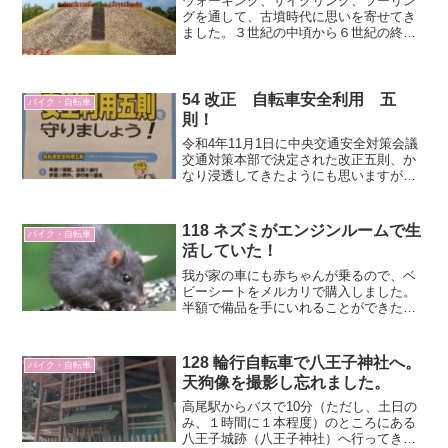
ウォーキング、サイクリング、ツーリン
グを通して、古墳時代に思いを寄せてき
ました。３世紀の中頃から６世紀の終わ
りごろ（古墳時代）の豪族が作らせたお
墓の近くにいくと昔の人々がここで生き
ていたのだなと強く感じます。
54 改正 自転車安全利用 五
バイク・自転車
則！
令和4年11月1日に中央交通安全対策会議
交通対策本部で決定された改正五則、か
なり浸透してきたようにも思いますが守
れていない場合もありますよね。今一
度、内閣府からのお知らせや警視庁のホ
ームページで確認しましょう。
118 ネズミがエンジンルームで生
バイク・自転車
活していた！
我が家の車にも赤ちゃんが乗るので、ベ
ビーシートをメルカリで購入しました。
半額で備品を手にいれることができたと
思っています。（説明書はついてません
でしたが…）さっそくリアシートに取り
付けてみようと思ったら、リモコンでド
128 輪行自転車で八王子神社へ。
バイク・自転車
アが開かないではないですか。
天狗像を撮影し忘れました。
高尾駅からバスで10分（ただし、土日の
み、１時間に１本程度）のところにある
八王子城跡（八王子神社）へ行ってきま