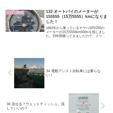
した。
132 オートバイのメーターが
バイク・自転車
155555（15万5555）kmになりま
した！
1992年から乗っているヤマハSRV250の
メーターが15万5555km500mを指しまし
た。33年間乗ってきましたので、メータ
ーが1回転しているわけです。朝早く、広
い道を走って、どこでも止まれるように
してこの写真を撮りました。そのちょっ
と...
34 電動アシスト自転車には乗らな
い！
36 流せる？ウェットティッシュ。流
していいの？