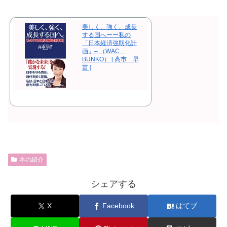
美しく、強く、成長
する国へーー私の
「日本経済強靱化計
画」– （WAC
BUNKO） [ 高市 早
苗 ]
本の紹介
シェアする
X
Facebook
はてブ