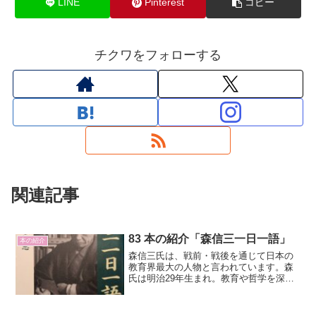
LINE
Pinterest
コピー
チクワをフォローする
関連記事
83 本の紹介「森信三一日一語」
本の紹介
森信三氏は、戦前・戦後を通じて日本の
教育界最大の人物と言われています。森
氏は明治29年生まれ。教育や哲学を深く
学んでいます。編者は寺田一清氏です。
読書会や坐談で聞き取ったことをまと
め、森氏に校閲をしてもらっている内容