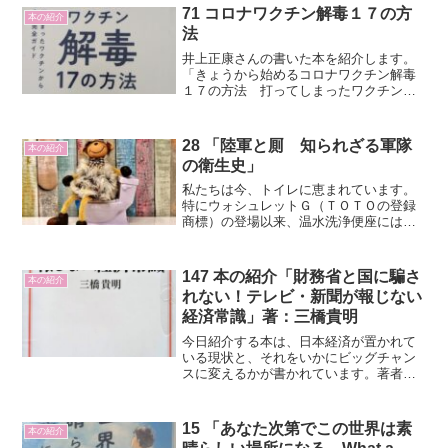
です。
71 コロナワクチン解毒１７の方
本の紹介
法
井上正康さんの書いた本を紹介します。
「きょうから始めるコロナワクチン解毒
１７の方法 打ってしまったワクチンか
ら逃げきる完全ガイド」という本です。
結論…ｍＲＮＡワクチンは打つな！で
す。レプリコンはもっとダメ。
28 「陸軍と厠 知られざる軍隊
本の紹介
の衛生史」
私たちは今、トイレに恵まれています。
特にウォシュレットＧ（ＴＯＴＯの登録
商標）の登場以来、温水洗浄便座にはお
世話になっています。清潔さでは世界ト
ップクラスの生活をさせてもらっている
のだと思います。しかし、難民キャンプ
147 本の紹介「財務省と国に騙さ
本の紹介
とか戦場では不衛生なトイ...
れない！テレビ・新聞が報じない
経済常識」著：三橋貴明
今日紹介する本は、日本経済が置かれて
いる現状と、それをいかにビッグチャン
スに変えるかが書かれています。著者は
三橋貴明氏です。第一章 消費税は消費
者が払っているわけではない。
15 「あなた次第でこの世界は素
本の紹介