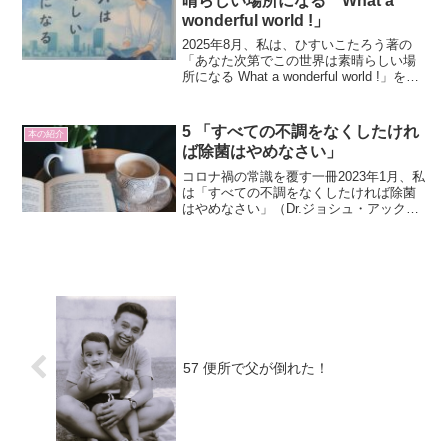
晴らしい場所になる What a
wonderful world !」
2025年8月、私は、ひすいこたろう著の
「あなた次第でこの世界は素晴らしい場
所になる What a wonderful world !」を手
に取りました。ひすいこたろうさんは視
点を変えることで人生を幸せだと感じさ
せる天才コピーライターです。...
5 「すべての不調をなくしたけれ
本の紹介
ば除菌はやめなさい」
コロナ禍の常識を覆す一冊2023年1月、私
は「すべての不調をなくしたければ除菌
はやめなさい」（Dr.ジョシュ・アックス
著、藤田紘一郎訳）を手に取りました。
原題はなんと 「Eat Dirt（＝土を食べ
ろ）」。2019年末から始まった新型コロ
ナ...
57 便所で父が倒れた！