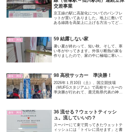
線（笹塚駅～仙川駅間）連続立体
交差事業
京王線の駅に高架化についてのパンフレ
ットが置いてありました。地上に敷いて
ある線路を高架上に上げる方法ってどう
なっているのかを知ることができまし
た。基本的な工事順序は次の通りです。
59 結露しない家
趣味・興味
暑い夏が終わって、短い秋、そして、寒
い冬がやってきます。外張り断熱の家を
作りましたので、家の中に極端に寒い場
所がないのが利点です。また、窓の結露
がない、壁内の結露がない（はず）とい
う点も快適で長持ちする家であると思っ
ています。
98 高校サッカー 準決勝！
趣味・興味
2026年１月10日（土）、国立競技場
（MUFGスタジアム）で高校サッカーの
準決勝が行われて、鹿児島県代表の神村
学園が福島県代表の尚志をＰＫ戦の末に
破りました
36 流せる？ウェットティッシ
趣味・興味
ュ。流していいの？
スーパーにて束で買ってきたウェットテ
ィッシュには「トイレに流せます」と書