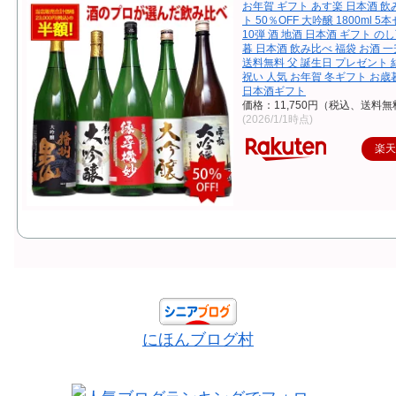
お年賀 ギフト あす楽 日本酒 
ト 50％OFF 大吟醸 1800ml 5
10弾 酒 地酒 日本酒 ギフト の
暮 日本酒 飲み比べ 福袋 お酒 一升
送料無料 父 誕生日 プレゼント 
祝い 人気 お年賀 冬ギフト お歳暮 
日本酒ギフト
価格：11,750円（税込、送料無
(2026/1/1時点)
楽
にほんブログ村