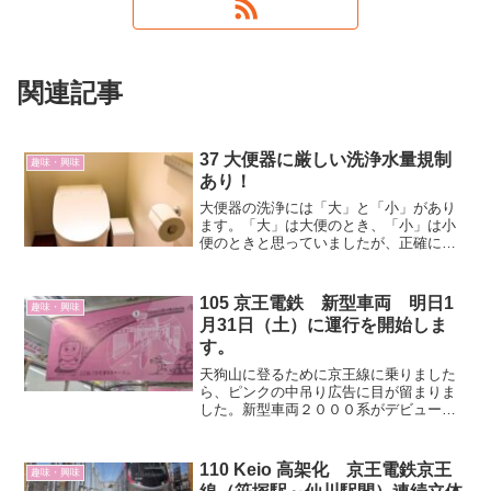
関連記事
37 大便器に厳しい洗浄水量規制
趣味・興味
あり！
大便器の洗浄には「大」と「小」があり
ます。「大」は大便のとき、「小」は小
便のときと思っていましたが、正確には
「大」は流す固形物が多い時、「小」は
流す固形物が少ない時ということになり
ます。「小」はいつ使うのか？流す固形
105 京王電鉄 新型車両 明日1
趣味・興味
物が少ないというのは小便...
月31日（土）に運行を開始しま
す。
天狗山に登るために京王線に乗りました
ら、ピンクの中吊り広告に目が留まりま
した。新型車両２０００系がデビューす
るそうです。よくみると大型フリースペ
ースのある車両が繋げられているではな
いですか。車椅子の方やベビーカーの方
110 Keio 高架化 京王電鉄京王
趣味・興味
が、とても乗りやすそうな...